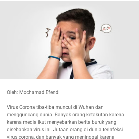
e
t
t
e
y
r
b
t
s
g
L
e
o
e
A
r
i
o
r
p
a
n
k
p
m
k
Oleh: Mochamad Efendi
Virus Corona tiba-tiba muncul di Wuhan dan
mengguncang dunia. Banyak orang ketakutan karena
karena media ikut menyebarkan berita buruk yang
disebabkan virus ini. Jutaan orang di dunia terinfeksi
virus corona, dan banyak yang meninggal karena