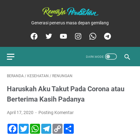
Generasi penerus masa depan gemilang
BERANDA
/
KESEHATAN
/
RENUNGAN
Haruskah Aku Takut Pada Corona atau
Berterima Kasih Padanya
April 17, 2020
Posting Komentar
F
T
W
T
C
S
a
w
h
e
o
h
c
i
a
l
p
a