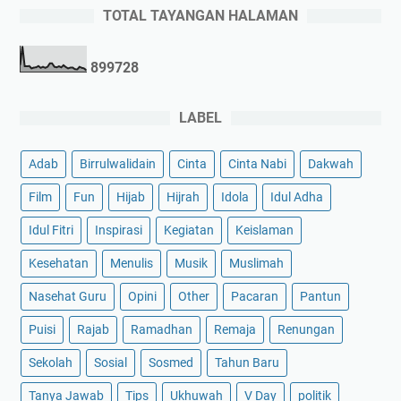
TOTAL TAYANGAN HALAMAN
8
9
9
7
2
8
LABEL
Adab
Birrulwalidain
Cinta
Cinta Nabi
Dakwah
Film
Fun
Hijab
Hijrah
Idola
Idul Adha
Idul Fitri
Inspirasi
Kegiatan
Keislaman
Kesehatan
Menulis
Musik
Muslimah
Nasehat Guru
Opini
Other
Pacaran
Pantun
Puisi
Rajab
Ramadhan
Remaja
Renungan
Sekolah
Sosial
Sosmed
Tahun Baru
Tanya Jawab
Tips
Ukhuwah
V Day
politik