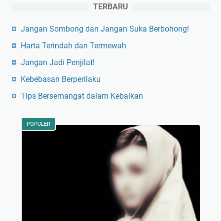
TERBARU
Jangan Sombong dan Jangan Suka Berbohong!
Harta Terindah dan Termewah
Jangan Jadi Penjilat!
Kebebasan Berperilaku
Tips Bersemangat dalam Kebaikan
POPULER