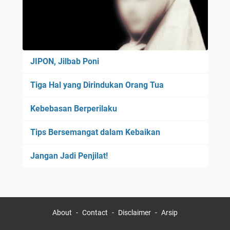
JIPON, Jilbab Poni
Tiga Hal yang Dirindukan Orang Tua
Kebebasan Berperilaku
Tips Bersemangat dalam Kebaikan
Jangan Jadi Penjilat!
About
Contact
Disclaimer
Arsip