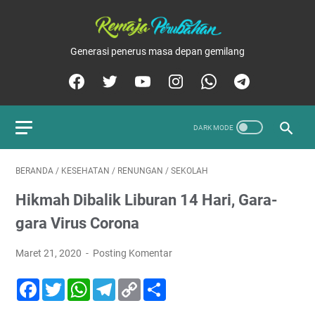
Generasi penerus masa depan gemilang
BERANDA
/
KESEHATAN
/
RENUNGAN
/
SEKOLAH
Hikmah Dibalik Liburan 14 Hari, Gara-
gara Virus Corona
Maret 21, 2020
Posting Komentar
F
T
W
T
C
S
a
w
h
e
o
h
c
i
a
l
p
a