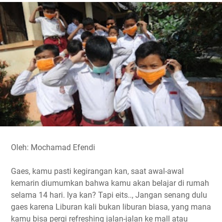
e
t
t
e
y
r
b
t
s
g
L
e
o
e
A
r
i
o
r
p
a
n
k
p
m
k
Oleh: Mochamad Efendi
Gaes, kamu pasti kegirangan kan, saat awal-awal
kemarin diumumkan bahwa kamu akan belajar di rumah
selama 14 hari. Iya kan? Tapi eits.., Jangan senang dulu
gaes karena Liburan kali bukan liburan biasa, yang mana
kamu bisa pergi refreshing jalan-jalan ke mall atau