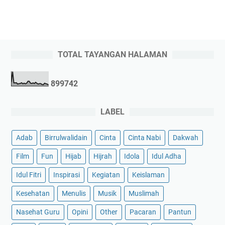
TOTAL TAYANGAN HALAMAN
8
9
9
7
4
2
LABEL
Adab
Birrulwalidain
Cinta
Cinta Nabi
Dakwah
Film
Fun
Hijab
Hijrah
Idola
Idul Adha
Idul Fitri
Inspirasi
Kegiatan
Keislaman
Kesehatan
Menulis
Musik
Muslimah
Nasehat Guru
Opini
Other
Pacaran
Pantun