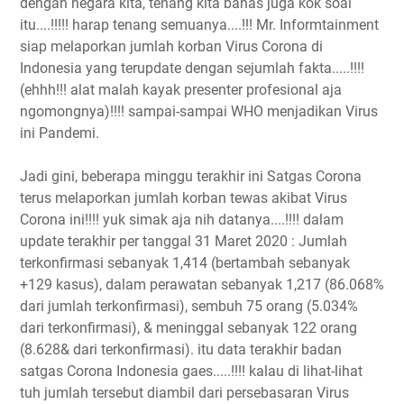
dengan negara kita, tenang kita bahas juga kok soal
itu....!!!!! harap tenang semuanya....!!! Mr. Informtainment
siap melaporkan jumlah korban Virus Corona di
Indonesia yang terupdate dengan sejumlah fakta.....!!!!
(ehhh!!! alat malah kayak presenter profesional aja
ngomongnya)!!!! sampai-sampai WHO menjadikan Virus
ini Pandemi.
Jadi gini, beberapa minggu terakhir ini Satgas Corona
terus melaporkan jumlah korban tewas akibat Virus
Corona ini!!!! yuk simak aja nih datanya....!!!! dalam
update terakhir per tanggal 31 Maret 2020 : Jumlah
terkonfirmasi sebanyak 1,414 (bertambah sebanyak
+129 kasus), dalam perawatan sebanyak 1,217 (86.068%
dari jumlah terkonfirmasi), sembuh 75 orang (5.034%
dari terkonfirmasi), & meninggal sebanyak 122 orang
(8.628& dari terkonfirmasi). itu data terakhir badan
satgas Corona Indonesia gaes.....!!!! kalau di lihat-lihat
tuh jumlah tersebut diambil dari persebasaran Virus