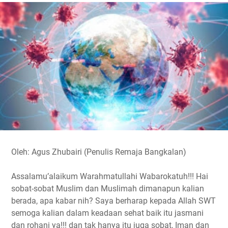
e
t
t
e
y
r
b
t
s
g
L
e
o
e
A
r
i
o
r
p
a
n
k
p
m
k
Oleh: Agus Zhubairi (Penulis Remaja Bangkalan)
Assalamu’alaikum Warahmatullahi Wabarokatuh!!! Hai
sobat-sobat Muslim dan Muslimah dimanapun kalian
berada, apa kabar nih? Saya berharap kepada Allah SWT
semoga kalian dalam keadaan sehat baik itu jasmani
dan rohani ya!!! dan tak hanya itu juga sobat, Iman dan