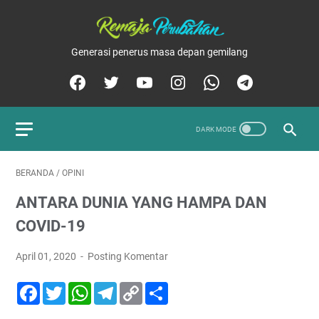
Generasi penerus masa depan gemilang
BERANDA
/
OPINI
ANTARA DUNIA YANG HAMPA DAN
COVID-19
April 01, 2020
Posting Komentar
F
T
W
T
C
S
a
w
h
e
o
h
c
i
a
l
p
a