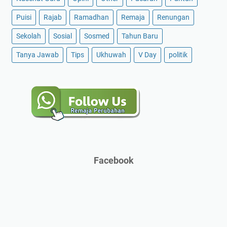
Puisi
Rajab
Ramadhan
Remaja
Renungan
Sekolah
Sosial
Sosmed
Tahun Baru
Tanya Jawab
Tips
Ukhuwah
V Day
politik
Facebook