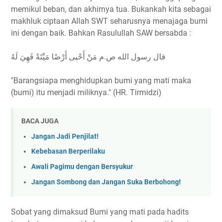
memikul beban, dan akhirnya tua. Bukankah kita sebagai
makhluk ciptaan Allah SWT seharusnya menajaga bumi
ini dengan baik. Bahkan Rasulullah SAW bersabda :
قال رسول الله ص.م مَنْ أَحْيى أَرْضًا مَيِّتَةً فَهِيَ لَهُ
"Barangsiapa menghidupkan bumi yang mati maka
(bumi) itu menjadi miliknya." (HR. Tirmidzi)
BACA JUGA
Jangan Jadi Penjilat!
Kebebasan Berperilaku
Awali Pagimu dengan Bersyukur
Jangan Sombong dan Jangan Suka Berbohong!
Sobat yang dimaksud Bumi yang mati pada hadits