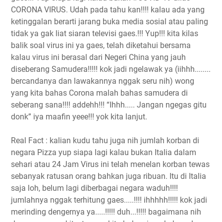
CORONA VIRUS. Udah pada tahu kan!!!! kalau ada yang
ketinggalan berarti jarang buka media sosial atau paling
tidak ya gak liat siaran televisi gaes.!!! Yup!!! kita kilas
balik soal virus ini ya gaes, telah diketahui bersama
kalau virus ini berasal dari Negeri China yang jauh
diseberang Samudera!!!!! kok jadi ngelawak ya (iihhh........
bercandanya dan lawakannya nggak seru nih) wong
yang kita bahas Corona malah bahas samudera di
seberang sana!!!! addehh!!! “Ihhh..... Jangan ngegas gitu
donk” iya maafin yeee!!! yok kita lanjut.
Real Fact : kalian kudu tahu juga nih jumlah korban di
negara Pizza yup siapa lagi kalau bukan Italia dalam
sehari atau 24 Jam Virus ini telah menelan korban tewas
sebanyak ratusan orang bahkan juga ribuan. Itu di Italia
saja loh, belum lagi diberbagai negara waduh!!!!
jumlahnya nggak terhitung gaes.....!!!! ihhhhh!!!!! kok jadi
merinding dengernya ya.....!!!!! duh...!!!!! bagaimana nih