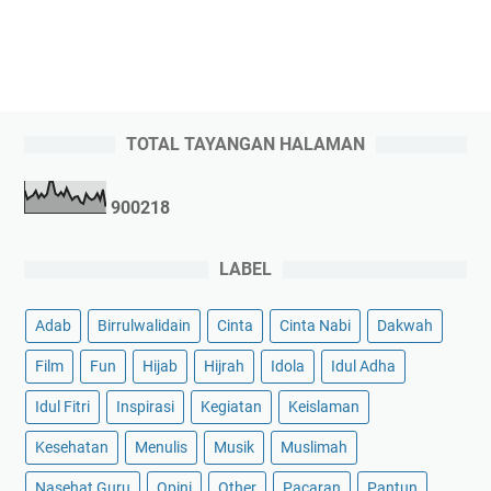
TOTAL TAYANGAN HALAMAN
9
0
0
2
1
8
LABEL
Adab
Birrulwalidain
Cinta
Cinta Nabi
Dakwah
Film
Fun
Hijab
Hijrah
Idola
Idul Adha
Idul Fitri
Inspirasi
Kegiatan
Keislaman
Kesehatan
Menulis
Musik
Muslimah
Nasehat Guru
Opini
Other
Pacaran
Pantun