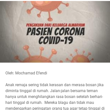
e
t
t
e
y
r
b
t
s
g
L
e
o
e
A
r
i
o
r
p
a
n
k
p
m
k
Oleh: Mochamad Efendi
Anak remaja sering tidak kerasan dan merasa bosan jika
diminta tinggal di rumah. Jalan-jalan bersama teman
hanya untuk menghilangkan rasa bosan setelah berhari-
hari tinggal di rumah. Mereka blagu dan tidak mau
mendengarkan peringatan orang tua agar tetap tinggal di