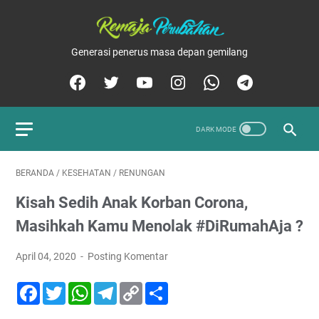
Generasi penerus masa depan gemilang
BERANDA
/
KESEHATAN
/
RENUNGAN
Kisah Sedih Anak Korban Corona,
Masihkah Kamu Menolak #DiRumahAja ?
April 04, 2020
Posting Komentar
F
T
W
T
C
S
a
w
h
e
o
h
c
i
a
l
p
a