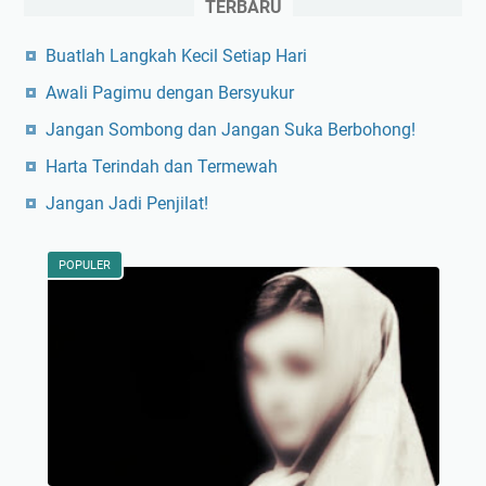
TERBARU
Buatlah Langkah Kecil Setiap Hari
Awali Pagimu dengan Bersyukur
Jangan Sombong dan Jangan Suka Berbohong!
Harta Terindah dan Termewah
Jangan Jadi Penjilat!
POPULER