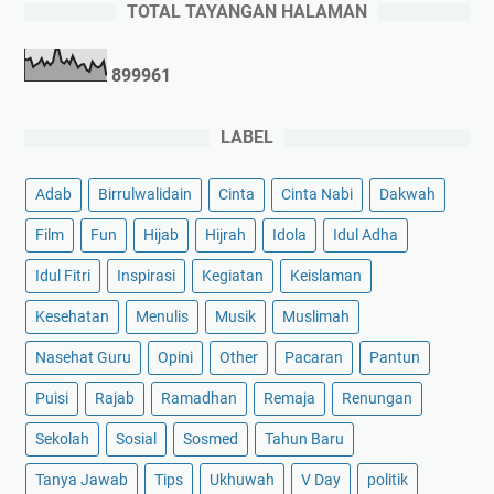
TOTAL TAYANGAN HALAMAN
8
9
9
9
6
1
LABEL
Adab
Birrulwalidain
Cinta
Cinta Nabi
Dakwah
Film
Fun
Hijab
Hijrah
Idola
Idul Adha
Idul Fitri
Inspirasi
Kegiatan
Keislaman
Kesehatan
Menulis
Musik
Muslimah
Nasehat Guru
Opini
Other
Pacaran
Pantun
Puisi
Rajab
Ramadhan
Remaja
Renungan
Sekolah
Sosial
Sosmed
Tahun Baru
Tanya Jawab
Tips
Ukhuwah
V Day
politik