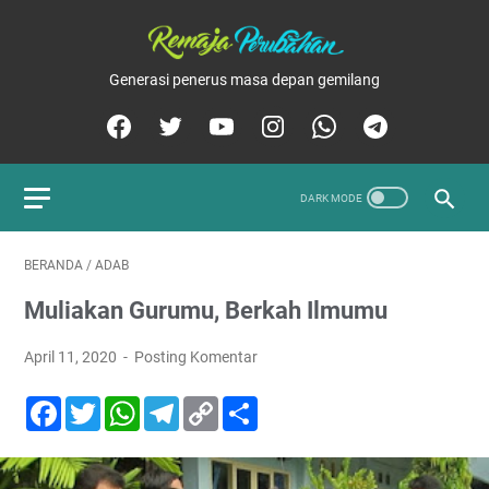
Generasi penerus masa depan gemilang
BERANDA
/
ADAB
Muliakan Gurumu, Berkah Ilmumu
April 11, 2020
Posting Komentar
F
T
W
T
C
S
a
w
h
e
o
h
c
i
a
l
p
a
e
t
t
e
y
r
b
t
s
g
L
e