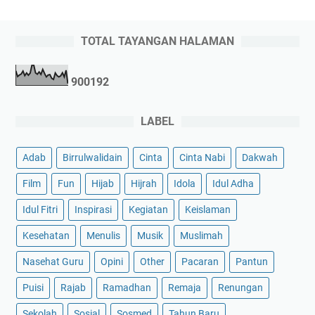
TOTAL TAYANGAN HALAMAN
9
0
0
1
9
2
LABEL
Adab
Birrulwalidain
Cinta
Cinta Nabi
Dakwah
Film
Fun
Hijab
Hijrah
Idola
Idul Adha
Idul Fitri
Inspirasi
Kegiatan
Keislaman
Kesehatan
Menulis
Musik
Muslimah
Nasehat Guru
Opini
Other
Pacaran
Pantun
Puisi
Rajab
Ramadhan
Remaja
Renungan
Sekolah
Sosial
Sosmed
Tahun Baru