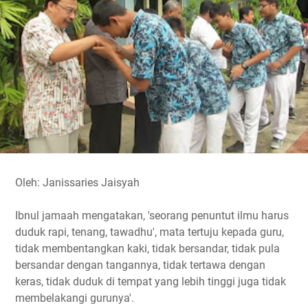
o
e
A
r
i
o
r
p
a
n
k
p
m
k
Oleh: Janissaries Jaisyah
Ibnul jamaah mengatakan, 'seorang penuntut ilmu harus
duduk rapi, tenang, tawadhu', mata tertuju kepada guru,
tidak membentangkan kaki, tidak bersandar, tidak pula
bersandar dengan tangannya, tidak tertawa dengan
keras, tidak duduk di tempat yang lebih tinggi juga tidak
membelakangi gurunya'.