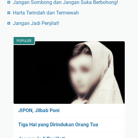
Jangan Sombong dan Jangan Suka Berbohong!
Harta Terindah dan Termewah
Jangan Jadi Penjilat!
POPULER
JIPON, Jilbab Poni
Tiga Hal yang Dirindukan Orang Tua