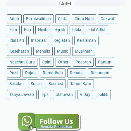
LABEL
Adab
Birrulwalidain
Cinta
Cinta Nabi
Dakwah
Film
Fun
Hijab
Hijrah
Idola
Idul Adha
Idul Fitri
Inspirasi
Kegiatan
Keislaman
Kesehatan
Menulis
Musik
Muslimah
Nasehat Guru
Opini
Other
Pacaran
Pantun
Puisi
Rajab
Ramadhan
Remaja
Renungan
Sekolah
Sosial
Sosmed
Tahun Baru
Tanya Jawab
Tips
Ukhuwah
V Day
politik