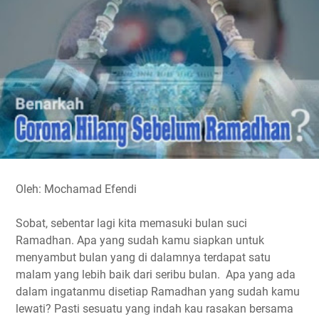
o
e
A
r
i
o
r
p
a
n
k
p
m
k
Oleh: Mochamad Efendi
Sobat, sebentar lagi kita memasuki bulan suci
Ramadhan. Apa yang sudah kamu siapkan untuk
menyambut bulan yang di dalamnya terdapat satu
malam yang lebih baik dari seribu bulan. Apa yang ada
dalam ingatanmu disetiap Ramadhan yang sudah kamu
lewati? Pasti sesuatu yang indah kau rasakan bersama