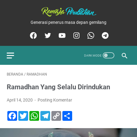
Generasi penerus masa depan gemilang
BERANDA
/
RAMADHAN
Ramadhan Yang Selalu Dirindukan
April 14, 2020
Posting Komentar
F
T
W
T
C
S
a
w
h
e
o
h
c
i
a
l
p
a
e
t
t
e
y
r
b
t
s
g
L
e