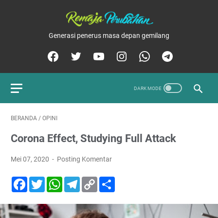
Generasi penerus masa depan gemilang
BERANDA
/
OPINI
Corona Effect, Studying Full Attack
Mei 07, 2020
Posting Komentar
F
T
W
T
C
S
a
w
h
e
o
h
c
i
a
l
p
a
e
t
t
e
y
r
b
t
s
g
L
e