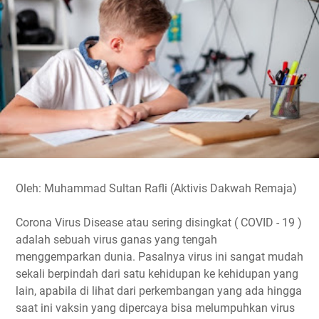
o
e
A
r
i
o
r
p
a
n
k
p
m
k
Oleh: Muhammad Sultan Rafli (Aktivis Dakwah Remaja)
Corona Virus Disease atau sering disingkat ( COVID - 19 )
adalah sebuah virus ganas yang tengah
menggemparkan dunia. Pasalnya virus ini sangat mudah
sekali berpindah dari satu kehidupan ke kehidupan yang
lain, apabila di lihat dari perkembangan yang ada hingga
saat ini vaksin yang dipercaya bisa melumpuhkan virus