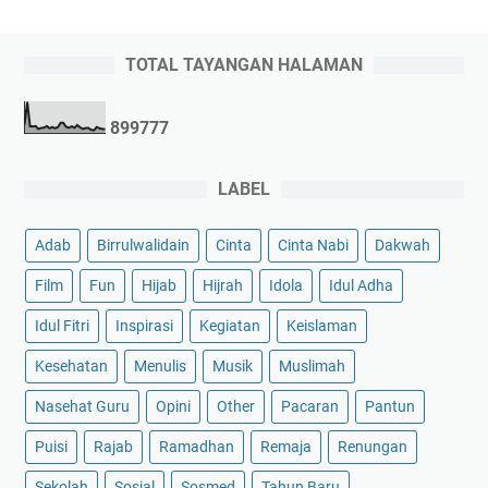
TOTAL TAYANGAN HALAMAN
8
9
9
7
7
7
LABEL
Adab
Birrulwalidain
Cinta
Cinta Nabi
Dakwah
Film
Fun
Hijab
Hijrah
Idola
Idul Adha
Idul Fitri
Inspirasi
Kegiatan
Keislaman
Kesehatan
Menulis
Musik
Muslimah
Nasehat Guru
Opini
Other
Pacaran
Pantun
Puisi
Rajab
Ramadhan
Remaja
Renungan
Sekolah
Sosial
Sosmed
Tahun Baru