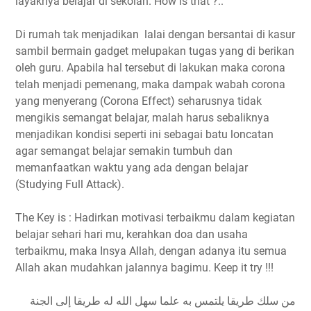
layaknya belajar di sekolah. How is that ?..
Di rumah tak menjadikan lalai dengan bersantai di kasur
sambil bermain gadget melupakan tugas yang di berikan
oleh guru. Apabila hal tersebut di lakukan maka corona
telah menjadi pemenang, maka dampak wabah corona
yang menyerang (Corona Effect) seharusnya tidak
mengikis semangat belajar, malah harus sebaliknya
menjadikan kondisi seperti ini sebagai batu loncatan
agar semangat belajar semakin tumbuh dan
memanfaatkan waktu yang ada dengan belajar
(Studying Full Attack).
The Key is : Hadirkan motivasi terbaikmu dalam kegiatan
belajar sehari hari mu, kerahkan doa dan usaha
terbaikmu, maka Insya Allah, dengan adanya itu semua
Allah akan mudahkan jalannya bagimu. Keep it try !!!
من سلك طريقا يلتمس به علما سهل الله له طريقا إلى الجنة