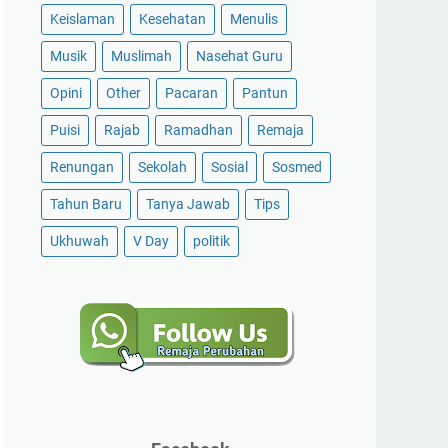
Keislaman
Kesehatan
Menulis
Musik
Muslimah
Nasehat Guru
Opini
Other
Pacaran
Pantun
Puisi
Rajab
Ramadhan
Remaja
Renungan
Sekolah
Sosial
Sosmed
Tahun Baru
Tanya Jawab
Tips
Ukhuwah
V Day
politik