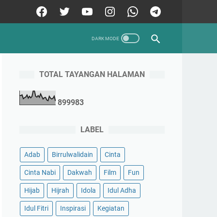
TOTAL TAYANGAN HALAMAN
8
9
9
9
8
3
LABEL
Adab
Birrulwalidain
Cinta
Cinta Nabi
Dakwah
Film
Fun
Hijab
Hijrah
Idola
Idul Adha
Idul Fitri
Inspirasi
Kegiatan