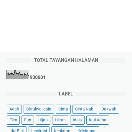
TOTAL TAYANGAN HALAMAN
9
0
0
0
0
1
LABEL
Adab
Birrulwalidain
Cinta
Cinta Nabi
Dakwah
Film
Fun
Hijab
Hijrah
Idola
Idul Adha
Idul Fitri
Inspirasi
Kegiatan
Keislaman