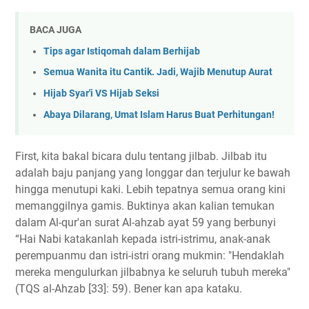
BACA JUGA
Tips agar Istiqomah dalam Berhijab
Semua Wanita itu Cantik. Jadi, Wajib Menutup Aurat
Hijab Syar'i VS Hijab Seksi
Abaya Dilarang, Umat Islam Harus Buat Perhitungan!
First, kita bakal bicara dulu tentang jilbab. Jilbab itu
adalah baju panjang yang longgar dan terjulur ke bawah
hingga menutupi kaki. Lebih tepatnya semua orang kini
memanggilnya gamis. Buktinya akan kalian temukan
dalam Al-qur'an surat Al-ahzab ayat 59 yang berbunyi
“Hai Nabi katakanlah kepada istri-istrimu, anak-anak
perempuanmu dan istri-istri orang mukmin: "Hendaklah
mereka mengulurkan jilbabnya ke seluruh tubuh mereka"
(TQS al-Ahzab [33]: 59). Bener kan apa kataku.