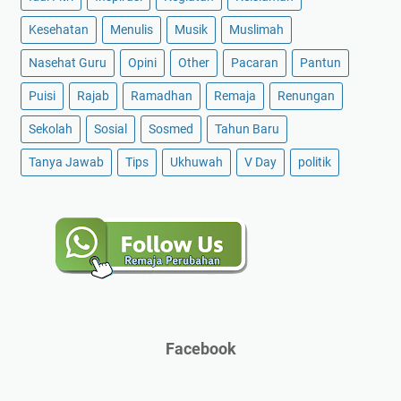
Kesehatan
Menulis
Musik
Muslimah
Nasehat Guru
Opini
Other
Pacaran
Pantun
Puisi
Rajab
Ramadhan
Remaja
Renungan
Sekolah
Sosial
Sosmed
Tahun Baru
Tanya Jawab
Tips
Ukhuwah
V Day
politik
Facebook