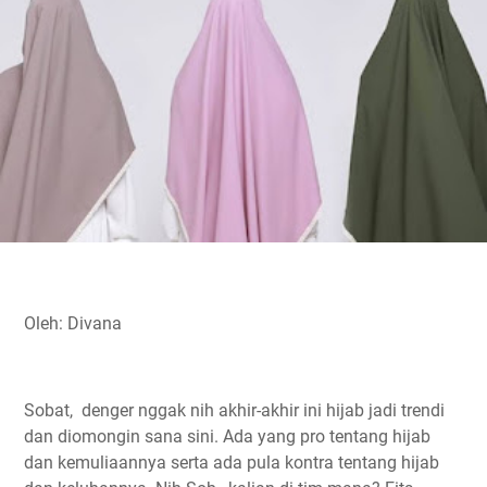
o
e
A
r
i
o
r
p
a
n
k
p
m
k
Oleh: Divana
Sobat, denger nggak nih akhir-akhir ini hijab jadi trendi
dan diomongin sana sini. Ada yang pro tentang hijab
dan kemuliaannya serta ada pula kontra tentang hijab