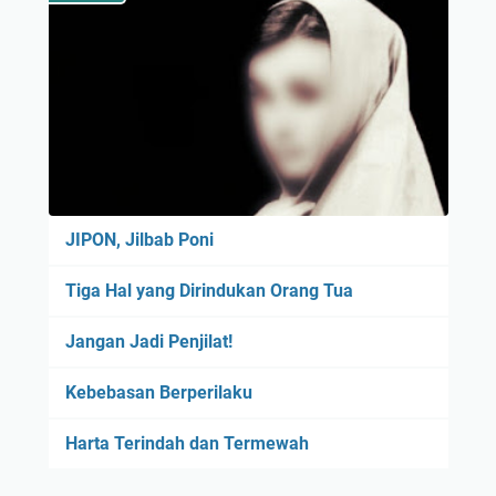
JIPON, Jilbab Poni
Tiga Hal yang Dirindukan Orang Tua
Jangan Jadi Penjilat!
Kebebasan Berperilaku
Harta Terindah dan Termewah