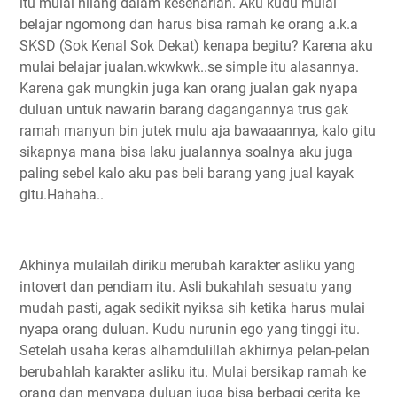
itu mulai hilang dalam keseharian. Aku kudu mulai
belajar ngomong dan harus bisa ramah ke orang a.k.a
SKSD (Sok Kenal Sok Dekat) kenapa begitu? Karena aku
mulai belajar jualan.wkwkwk..se simple itu alasannya.
Karena gak mungkin juga kan orang jualan gak nyapa
duluan untuk nawarin barang dagangannya trus gak
ramah manyun bin jutek mulu aja bawaaannya, kalo gitu
sikapnya mana bisa laku jualannya soalnya aku juga
paling sebel kalo aku pas beli barang yang jual kayak
gitu.Hahaha..
Akhinya mulailah diriku merubah karakter asliku yang
intovert dan pendiam itu. Asli bukahlah sesuatu yang
mudah pasti, agak sedikit nyiksa sih ketika harus mulai
nyapa orang duluan. Kudu nurunin ego yang tinggi itu.
Setelah usaha keras alhamdulillah akhirnya pelan-pelan
berubahlah karakter asliku itu. Mulai bersikap ramah ke
orang dan menyapa duluan juga bisa berbagi cerita ke