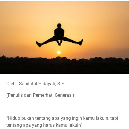
e
t
t
e
y
r
b
t
s
g
L
e
o
e
A
r
i
o
r
p
a
n
k
p
m
k
Oleh : Sahilatul Hidayah, S.E
(Penulis dan Pemerhati Generasi)
“Hidup bukan tentang apa yang ingin kamu lakuin, tapi
tentang apa yang harus kamu lakuin”