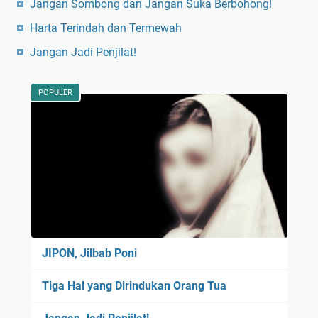
Jangan Sombong dan Jangan Suka Berbohong!
Harta Terindah dan Termewah
Jangan Jadi Penjilat!
POPULER
JIPON, Jilbab Poni
Tiga Hal yang Dirindukan Orang Tua