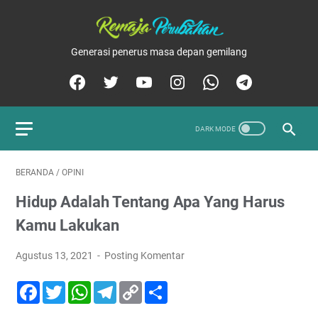
Generasi penerus masa depan gemilang
BERANDA
/
OPINI
Hidup Adalah Tentang Apa Yang Harus
Kamu Lakukan
Agustus 13, 2021
Posting Komentar
F
T
W
T
C
S
a
w
h
e
o
h
c
i
a
l
p
a