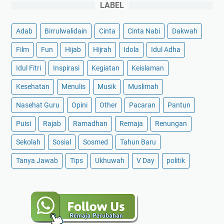
LABEL
Adab
Birrulwalidain
Cinta
Cinta Nabi
Dakwah
Film
Fun
Hijab
Hijrah
Idola
Idul Adha
Idul Fitri
Inspirasi
Kegiatan
Keislaman
Kesehatan
Menulis
Musik
Muslimah
Nasehat Guru
Opini
Other
Pacaran
Pantun
Puisi
Rajab
Ramadhan
Remaja
Renungan
Sekolah
Sosial
Sosmed
Tahun Baru
Tanya Jawab
Tips
Ukhuwah
V Day
politik