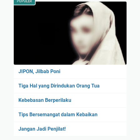
POPULER
JIPON, Jilbab Poni
Tiga Hal yang Dirindukan Orang Tua
Kebebasan Berperilaku
Tips Bersemangat dalam Kebaikan
Jangan Jadi Penjilat!