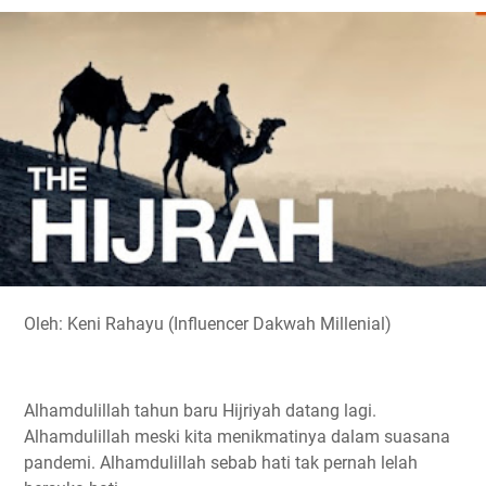
o
e
A
r
i
o
r
p
a
n
k
p
m
k
Oleh: Keni Rahayu (Influencer Dakwah Millenial)
Alhamdulillah tahun baru Hijriyah datang lagi.
Alhamdulillah meski kita menikmatinya dalam suasana
pandemi. Alhamdulillah sebab hati tak pernah lelah