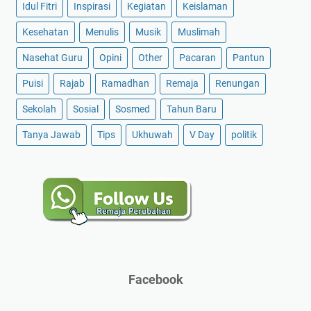
Idul Fitri
Inspirasi
Kegiatan
Keislaman
Kesehatan
Menulis
Musik
Muslimah
Nasehat Guru
Opini
Other
Pacaran
Pantun
Puisi
Rajab
Ramadhan
Remaja
Renungan
Sekolah
Sosial
Sosmed
Tahun Baru
Tanya Jawab
Tips
Ukhuwah
V Day
politik
Facebook