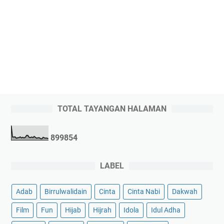
TOTAL TAYANGAN HALAMAN
8
9
9
8
5
4
LABEL
Adab
Birrulwalidain
Cinta
Cinta Nabi
Dakwah
Film
Fun
Hijab
Hijrah
Idola
Idul Adha