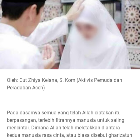
o
e
A
r
i
o
r
p
a
n
k
p
m
k
Oleh: Cut Zhiya Kelana, S. Kom (Aktivis Pemuda dan
Peradaban Aceh)
Pada dasarnya semua yang telah Allah ciptakan itu
berpasangan, terlebih fitrahnya manusia untuk saling
mencintai. Dimana Allah telah meletakkan diantara
kedua manusia rasa cinta, atau biasa disebut gharizatun