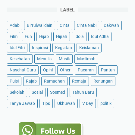
LABEL
Adab
Birrulwalidain
Cinta
Cinta Nabi
Dakwah
Film
Fun
Hijab
Hijrah
Idola
Idul Adha
Idul Fitri
Inspirasi
Kegiatan
Keislaman
Kesehatan
Menulis
Musik
Muslimah
Nasehat Guru
Opini
Other
Pacaran
Pantun
Puisi
Rajab
Ramadhan
Remaja
Renungan
Sekolah
Sosial
Sosmed
Tahun Baru
Tanya Jawab
Tips
Ukhuwah
V Day
politik