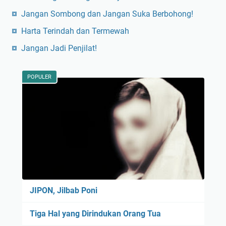
Jangan Sombong dan Jangan Suka Berbohong!
Harta Terindah dan Termewah
Jangan Jadi Penjilat!
POPULER
JIPON, Jilbab Poni
Tiga Hal yang Dirindukan Orang Tua