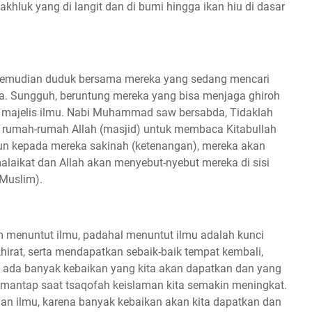
luk yang di langit dan di bumi hingga ikan hiu di dasar
u, kemudian duduk bersama mereka yang sedang mencari
ita. Sungguh, beruntung mereka yang bisa menjaga ghiroh
 majelis ilmu. Nabi Muhammad saw bersabda, Tidaklah
i rumah-rumah Allah (masjid) untuk membaca Kitabullah
run kepada mereka sakinah (ketenangan), mereka akan
alaikat dan Allah akan menyebut-nyebut mereka di sisi
 Muslim).
 menuntut ilmu, padahal menuntut ilmu adalah kunci
irat, serta mendapatkan sebaik-baik tempat kembali,
 ada banyak kebaikan yang kita akan dapatkan dan yang
 mantap saat tsaqofah keislaman kita semakin meningkat.
lan ilmu, karena banyak kebaikan akan kita dapatkan dan