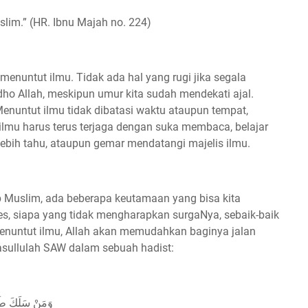
uslim.” (HR. Ibnu Majah no. 224)
menuntut ilmu. Tidak ada hal yang rugi jika segala
dho Allah, meskipun umur kita sudah mendekati ajal.
Menuntut ilmu tidak dibatasi waktu ataupun tempat,
mu harus terus terjaga dengan suka membaca, belajar
lebih tahu, ataupun gemar mendatangi majelis ilmu.
p Muslim, ada beberapa keutamaan yang bisa kita
es, siapa yang tidak mengharapkan surgaNya, sebaik-baik
enuntut ilmu, Allah akan memudahkan baginya jalan
asullulah SAW dalam sebuah hadist:
وَمَنْ سَلَكَ طَرِيقًا يَلْتَمِسُ فِيهِ عِلْمًا سَهَّلَ اللَّهُ لَهُ بِهِ طَرِيقًا إِلَى الْجَنَّةِ