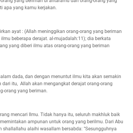
g-orang yang beriman di antaramu dan orang-orang yang
iti apa yang kamu kerjakan.
sirkan ayat : (Allah meninggikan orang-orang yang beriman
 ilmu beberapa derajat. al-mujadalah:11); dia berkata
ng yang diberi ilmu atas orang-orang yang beriman
idalam dada, dan dengan menuntut ilmu kita akan semakin
h dari itu, Allah akan mengangkat derajat orang-orang
ang-orang yang beriman.
ang mencari Ilmu. Tidak hanya itu, seluruh makhluk baik
n memintakan ampunan untuk orang yang berilmu. Dari Abu
ah shallallahu alaihi wasallam bersabda: "Sesungguhnya