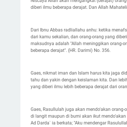
Niscaya Allah akan mengangkat (derajat) oran
diberi ilmu beberapa derajat. Dan Allah Mahatel
Dari Ibnu Abbas radliallahu anhu: ketika menaf
dari kamu sekalian, dan orang-orang yang diberi
maksudnya adalah "Allah meninggikan orang-ora
beberapa derajat". (HR. Darimi) No. 356.
Gaes, nikmat iman dan Islam harus kita jaga d
tahu dan yakin dengan keislaman kita. Dan lebi
yang diberi ilmu lebih beberapa derajat dari or
Gaes, Rasullulah juga akan mendo'akan orang-or
di langit maupun di bumi akan ikut mendo'aka
Ad Darda` ia berkata; "Aku mendengar Rasulull