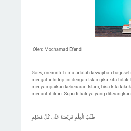
k
p
m
k
Oleh: Mochamad Efendi
Gaes, menuntut ilmu adalah kewajiban bagi set
mengatur hidup ini dengan Islam jika kita tidak
menyampaikan kebenaran Islam, bisa kita lakuk
menuntut ilmu. Seperti halnya yang diterangk
طَلَبُ الْعِلْمِ فَرِيْضَةٌ عَلَى كُلِّ مُسْلِمٍ