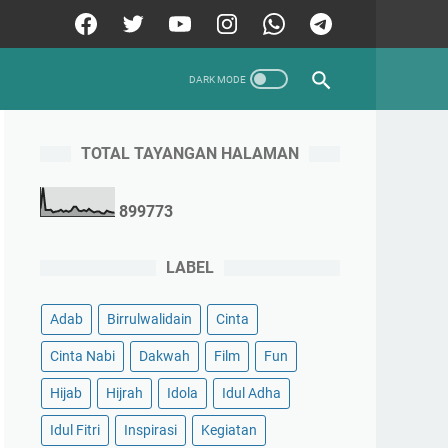
TOTAL TAYANGAN HALAMAN
8
9
9
7
7
3
LABEL
Adab
Birrulwalidain
Cinta
Cinta Nabi
Dakwah
Film
Fun
Hijab
Hijrah
Idola
Idul Adha
Idul Fitri
Inspirasi
Kegiatan