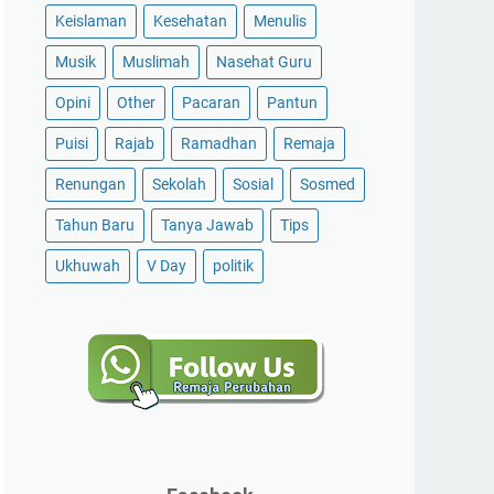
Keislaman
Kesehatan
Menulis
Musik
Muslimah
Nasehat Guru
Opini
Other
Pacaran
Pantun
Puisi
Rajab
Ramadhan
Remaja
Renungan
Sekolah
Sosial
Sosmed
Tahun Baru
Tanya Jawab
Tips
Ukhuwah
V Day
politik