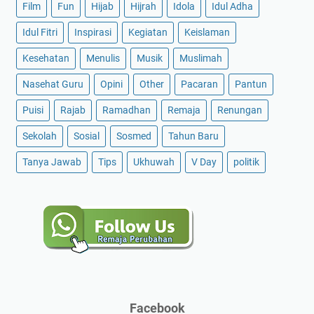
Film
Fun
Hijab
Hijrah
Idola
Idul Adha
Idul Fitri
Inspirasi
Kegiatan
Keislaman
Kesehatan
Menulis
Musik
Muslimah
Nasehat Guru
Opini
Other
Pacaran
Pantun
Puisi
Rajab
Ramadhan
Remaja
Renungan
Sekolah
Sosial
Sosmed
Tahun Baru
Tanya Jawab
Tips
Ukhuwah
V Day
politik
Facebook