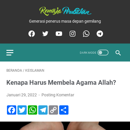
Generasi penerus masa depan gemilang
BERANDA
/
KEISLAMAN
Kenapa Harus Membela Agama Allah?
Januari 29, 2022
Posting Komentar
F
T
W
T
C
S
a
w
h
e
o
h
c
i
a
l
p
a
e
t
t
e
y
r
b
t
s
g
L
e