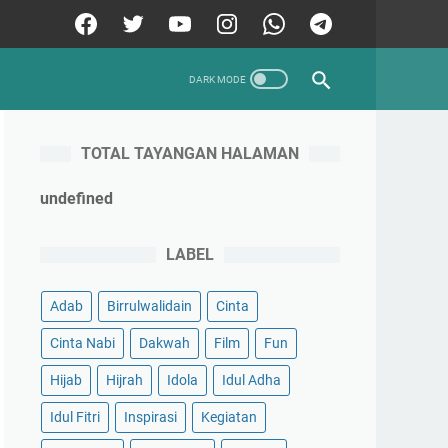
TOTAL TAYANGAN HALAMAN
u
n
d
e
f
n
e
d
LABEL
Adab
Birrulwalidain
Cinta
Cinta Nabi
Dakwah
Film
Fun
Hijab
Hijrah
Idola
Idul Adha
Idul Fitri
Inspirasi
Kegiatan