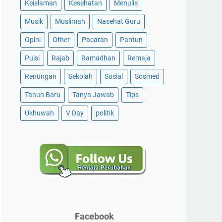
Keislaman
Kesehatan
Menulis
Musik
Muslimah
Nasehat Guru
Opini
Other
Pacaran
Pantun
Puisi
Rajab
Ramadhan
Remaja
Renungan
Sekolah
Sosial
Sosmed
Tahun Baru
Tanya Jawab
Tips
Ukhuwah
V Day
politik
Facebook