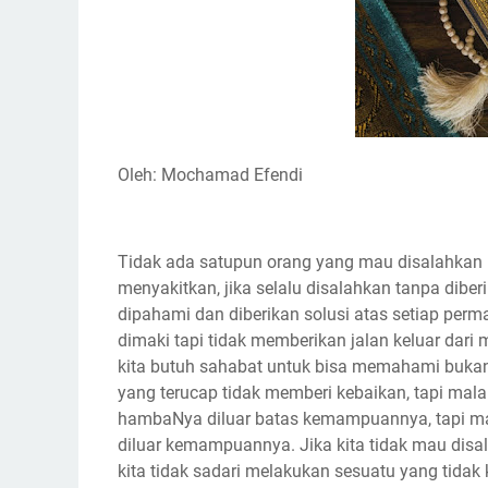
k
p
m
k
Oleh: Mochamad Efendi
Tidak ada satupun orang yang mau disalahkan me
menyakitkan, jika selalu disalahkan tanpa dib
dipahami dan diberikan solusi atas setiap perm
dimaki tapi tidak memberikan jalan keluar dari
kita butuh sahabat untuk bisa memahami buka
yang terucap tidak memberi kebaikan, tapi mal
hambaNya diluar batas kemampuannya, tapi man
diluar kemampuannya. Jika kita tidak mau disal
kita tidak sadari melakukan sesuatu yang tidak k