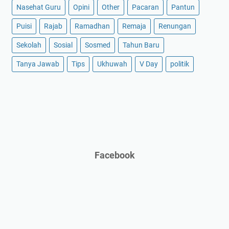
Nasehat Guru
Opini
Other
Pacaran
Pantun
Puisi
Rajab
Ramadhan
Remaja
Renungan
Sekolah
Sosial
Sosmed
Tahun Baru
Tanya Jawab
Tips
Ukhuwah
V Day
politik
Facebook