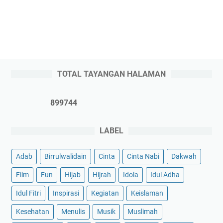
TOTAL TAYANGAN HALAMAN
8
9
9
7
4
4
LABEL
Adab
Birrulwalidain
Cinta
Cinta Nabi
Dakwah
Film
Fun
Hijab
Hijrah
Idola
Idul Adha
Idul Fitri
Inspirasi
Kegiatan
Keislaman
Kesehatan
Menulis
Musik
Muslimah