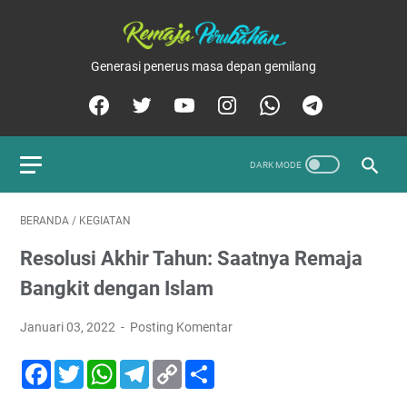
Generasi penerus masa depan gemilang
BERANDA
/
KEGIATAN
Resolusi Akhir Tahun: Saatnya Remaja
Bangkit dengan Islam
Januari 03, 2022
Posting Komentar
F
T
W
T
C
S
a
w
h
e
o
h
c
i
a
l
p
a