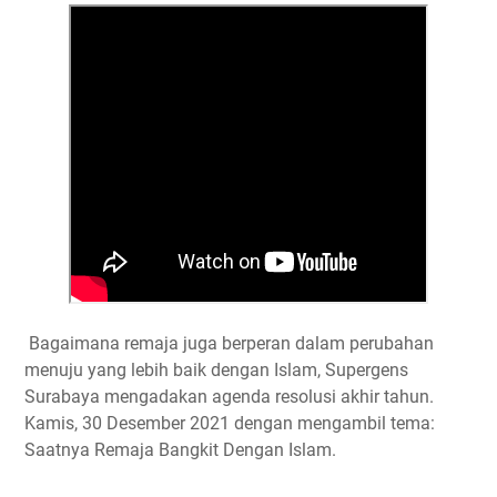
e
t
t
e
y
r
b
t
s
g
L
e
o
e
A
r
i
o
r
p
a
n
k
p
m
k
Bagaimana remaja juga berperan dalam perubahan
menuju yang lebih baik dengan Islam, Supergens
Surabaya mengadakan agenda resolusi akhir tahun.
Kamis, 30 Desember 2021 dengan mengambil tema:
Saatnya Remaja Bangkit Dengan Islam.