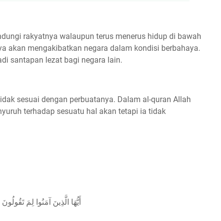
lindungi rakyatnya walaupun terus menerus hidup di bawah
aya akan mengakibatkan negara dalam kondisi berbahaya.
di santapan lezat bagi negara lain.
tidak sesuai dengan perbuatanya. Dalam al-quran Allah
ruh terhadap sesuatu hal akan tetapi ia tidak
أَيُّهَا الَّذِينَ آمَنُوا لِمَ تَقُولُونَ