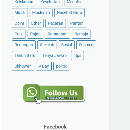
Keislaman
Kesehatan
Menulis
Musik
Muslimah
Nasehat Guru
Opini
Other
Pacaran
Pantun
Puisi
Rajab
Ramadhan
Remaja
Renungan
Sekolah
Sosial
Sosmed
Tahun Baru
Tanya Jawab
Tips
Ukhuwah
V Day
politik
Facebook