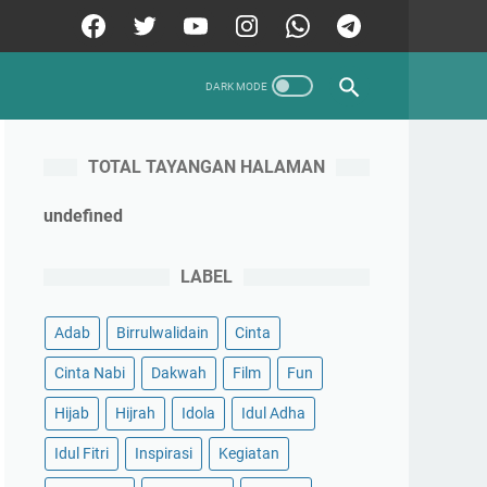
TOTAL TAYANGAN HALAMAN
u
n
d
e
f
n
e
d
LABEL
Adab
Birrulwalidain
Cinta
Cinta Nabi
Dakwah
Film
Fun
Hijab
Hijrah
Idola
Idul Adha
Idul Fitri
Inspirasi
Kegiatan