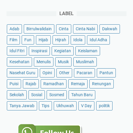
LABEL
Adab
Birrulwalidain
Cinta
Cinta Nabi
Dakwah
Film
Fun
Hijab
Hijrah
Idola
Idul Adha
Idul Fitri
Inspirasi
Kegiatan
Keislaman
Kesehatan
Menulis
Musik
Muslimah
Nasehat Guru
Opini
Other
Pacaran
Pantun
Puisi
Rajab
Ramadhan
Remaja
Renungan
Sekolah
Sosial
Sosmed
Tahun Baru
Tanya Jawab
Tips
Ukhuwah
V Day
politik