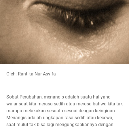
o
e
A
r
i
o
r
p
a
n
k
p
m
k
Oleh: Rantika Nur Asyifa
Sobat Perubahan, menangis adalah suatu hal yang
wajar saat kita merasa sedih atau merasa bahwa kita tak
mampu melakukan sesuatu sesuai dengan keinginan.
Menangis adalah ungkapan rasa sedih atau kecewa,
saat mulut tak bisa lagi mengungkapkannya dengan