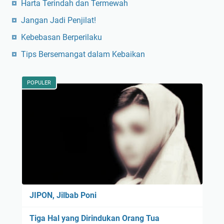
Harta Terindah dan Termewah
Jangan Jadi Penjilat!
Kebebasan Berperilaku
Tips Bersemangat dalam Kebaikan
POPULER
JIPON, Jilbab Poni
Tiga Hal yang Dirindukan Orang Tua