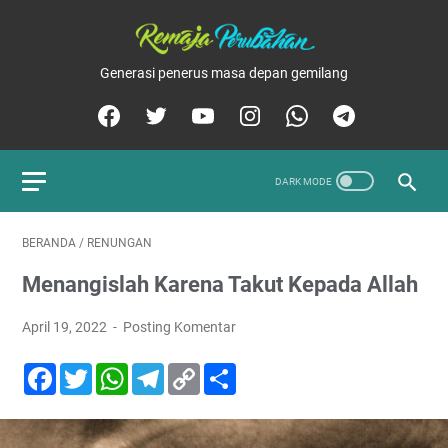
Generasi penerus masa depan gemilang
BERANDA
/
RENUNGAN
Menangislah Karena Takut Kepada Allah
April 19, 2022
Posting Komentar
F
T
W
T
C
S
a
w
h
e
o
h
c
i
a
l
p
a
e
t
t
e
y
r
b
t
s
g
L
e