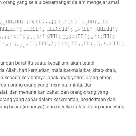
ah orang yang selalu bersemangat dalam mengejar amal
وَٱلۡيَوۡمِ ٱلۡأٓخِرِ وَٱلۡمَلَٰٓئِكَةِ وَٱلۡكِتَٰبِ وَٱلنَّبِيِّ
وَٱلۡيَتَٰمَىٰ وَٱلۡمَسَٰكِينَ وَٱبۡنَ ٱلسَّبِيلِ وَٱلسَّآئِلِينَ 
وَٱلۡمُوفُونَ بِعَهۡدِهِمۡ إِذَا عَٰهَدُواْۖ وَٱلصَّٰبِرِينَ فِي ٱلۡب
dan barat itu suatu kebajikan, akan tetapi
 Allah, hari kemudian, malaikat-malaikat, kitab-kitab,
ya kepada kerabatnya, anak-anak yatim, orang-orang
) dan orang-orang yang meminta-minta; dan
lat, dan menunaikan zakat; dan orang-orang yang
ng-orang yang sabar dalam kesempitan, penderitaan dan
ang benar (imannya); dan mereka itulah orang-orang yang