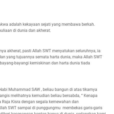
rtakwa adalah kekayaan sejati yang membawa berkah.
iaan di dunia dan akherat.
nya akherat, pasti Allah SWT menyatukan seluruhnya, ia
 dan yang tujuannya semata harta dunia, maka Allah SWT
bayang-bayangi kemiskinan dan harta dunia tiada
Nabi Muhammad SAW , beliau bangun di atas tikarnya
ngis melihatnya kemudian beliau bersabda, “ Kenapa
a Raja Kisra dengan segala kemewahan dan
Allah SWT sampai di punggungmu membekas garis-garis
a diberi kesenangan kontan hanya di dunia, sedangkan kami