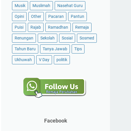
Musik
Muslimah
Nasehat Guru
Opini
Other
Pacaran
Pantun
Puisi
Rajab
Ramadhan
Remaja
Renungan
Sekolah
Sosial
Sosmed
Tahun Baru
Tanya Jawab
Tips
Ukhuwah
V Day
politik
Facebook