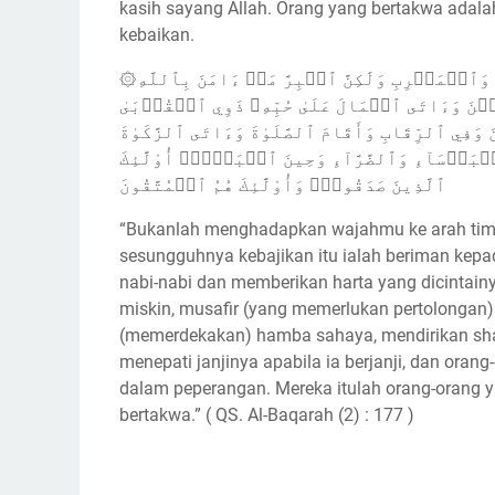
kasih sayang Allah. Orang yang bertakwa adal
kebaikan.
۞لَّيۡسَ ٱلۡبِرَّ أَن تُوَلُّواْ وُجُوهَكُمۡ قِبَلَ ٱلۡمَشۡرِقِ وَٱلۡمَغۡرِبِ وَلَٰكِنَّ ٱلۡبِرَّ مَنۡ ءَامَنَ بِٱللَّهِ
ۧنَ وَءَاتَى ٱلۡمَالَ عَلَىٰ حُبِّهِۦ ذَوِي ٱلۡقُرۡبَىٰ
وَفِي ٱلرِّقَابِ وَأَقَامَ ٱلصَّلَوٰةَ وَءَاتَى ٱلزَّكَوٰةَ
َأۡسَآءِ وَٱلضَّرَّآءِ وَحِينَ ٱلۡبَأۡسِۗ أُوْلَٰٓئِكَ
ٱلَّذِينَ صَدَقُواْۖ وَأُوْلَٰٓئِكَ هُمُ ٱلۡمُتَّقُونَ
“Bukanlah menghadapkan wajahmu ke arah timur 
sesungguhnya kebajikan itu ialah beriman kepada
nabi-nabi dan memberikan harta yang dicintain
miskin, musafir (yang memerlukan pertolongan
(memerdekakan) hamba sahaya, mendirikan sha
menepati janjinya apabila ia berjanji, dan ora
dalam peperangan. Mereka itulah orang-orang y
bertakwa.” ( QS. Al-Baqarah (2) : 177 )