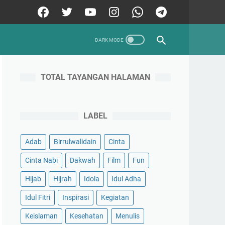
TOTAL TAYANGAN HALAMAN
LABEL
Adab
Birrulwalidain
Cinta
Cinta Nabi
Dakwah
Film
Fun
Hijab
Hijrah
Idola
Idul Adha
Idul Fitri
Inspirasi
Kegiatan
Keislaman
Kesehatan
Menulis