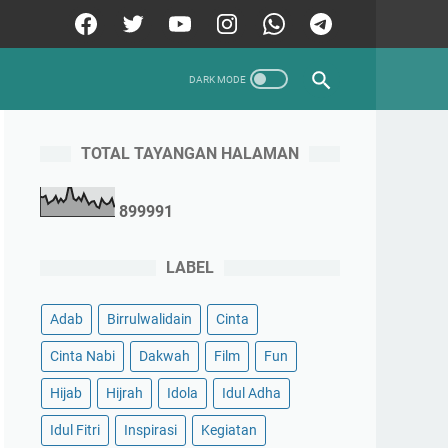
TOTAL TAYANGAN HALAMAN
8
9
9
9
9
1
LABEL
Adab
Birrulwalidain
Cinta
Cinta Nabi
Dakwah
Film
Fun
Hijab
Hijrah
Idola
Idul Adha
Idul Fitri
Inspirasi
Kegiatan