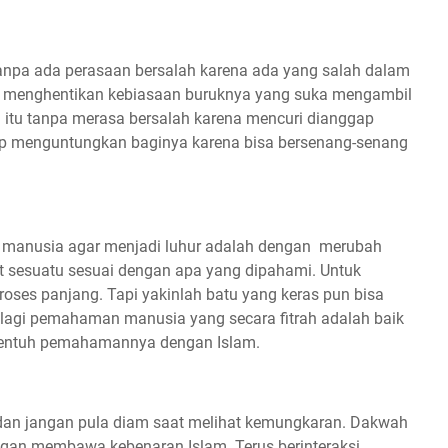
tanpa ada perasaan bersalah karena ada yang salah dalam
a menghentikan kebiasaan buruknya yang suka mengambil
a itu tanpa merasa bersalah karena mencuri dianggap
ap menguntungkan baginya karena bisa bersenang-senang
u manusia agar menjadi luhur adalah dengan merubah
 sesuatu sesuai dengan apa yang dipahami. Untuk
roses panjang. Tapi yakinlah batu yang keras pun bisa
palagi pemahaman manusia yang secara fitrah adalah baik
a sentuh pemahamannya dengan Islam.
dan jangan pula diam saat melihat kemungkaran. Dakwah
ngan membawa kebenaran Islam. Terus berinteraksi