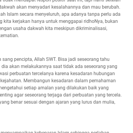
get dakwah akan menyadari kesalahannya dan mau berubah.
ah Islam secara menyeluruh, apa adanya tanpa perlu ada
g kita kerjakan hanya untuk menggapai ridhoNya, bukan
engan usaha dakwah kita meskipun dikriminalisasi,
kematian.
ang pencipta, Allah SWT. Bisa jadi seseorang tahu
n dia akan melakukannya saat tidak ada seseorang yang
wasi perbuatan tercelanya karena kesadaran hubungan
at kejahatan. Membangun kesadaran dalam pemahaman
engetahui setiap amalan yang dilakukan baik yang
ing agar seseorang terjaga dari perbuatan yang tercela.
yang benar sesuai dengan ajaran yang lurus dan mulia,
 menyampaikan kebenaran Islam sehingga perlahan