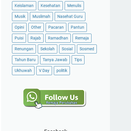
Keislaman
Kesehatan
Menulis
Musik
Muslimah
Nasehat Guru
Opini
Other
Pacaran
Pantun
Puisi
Rajab
Ramadhan
Remaja
Renungan
Sekolah
Sosial
Sosmed
Tahun Baru
Tanya Jawab
Tips
Ukhuwah
V Day
politik