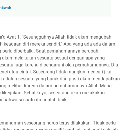
Dakwah
Ra’d Ayat 1, "Sesungguhnya Allah tidak akan mengubah
keadaan diri mereka sendiri." Apa yang ada ada dalam
g perlu diperbaiki. Saat pemahamannya berubah,
g akan melakukan sesuatu sesuai dengan apa yang
esuatu juga karena dipengaruhi oleh pemahamannya. Dia
nci atau cintai. Seseorang tidak mungkin mencuri jika
 adalah sesuatu yang buruk dan pasti akan mendapatkan
yang melihat karena dalam pemahamannya Allah Maha
dikerjakan. Sebaliknya, seseorang akan melakukan
 bahwa sesuatu itu adalah baik.
emahaman seseorang harus terus dilakukan. Tidak perlu
 tidak mendapat respon positif saat ini, tapi nanti setelah