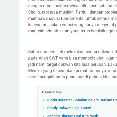
dengan umat, bukan menyendiri, menjauhkan dir
Sholih, tapi juga muslikh. Perduli dengan probl
membawa solusi fundamental untuk semua masa
kebenaran, bukan emosi yang hanya menyulut pe
manusia adalah setan yang terus berbisik aga
Sabar dan teruslah melakukan usaha dakwah, da
pada Allah SWT yang bisa membolak-balikkan hat
jadi nanti target dakwah kita bisa berubah. L
Mereka yang tercerahkan pemahamannya, mau b
terus mengalir pada pundi-pundi pahala kita, me
BACA JUGA
Rindu Bersama Sahabat dalam Barisan D
Ready Dakwah Lagi, Gaes!
Jangan Biarkan Hati Kita Mati!