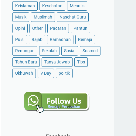
Keislaman
Kesehatan
Menulis
Musik
Muslimah
Nasehat Guru
Opini
Other
Pacaran
Pantun
Puisi
Rajab
Ramadhan
Remaja
Renungan
Sekolah
Sosial
Sosmed
Tahun Baru
Tanya Jawab
Tips
Ukhuwah
V Day
politik