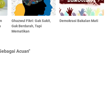
an
Ghazwul Fikri: Gak Sakit,
Demokrasi Bakalan Mati
m
Gak Berdarah, Tapi
Mematikan
Sebagai Acuan"