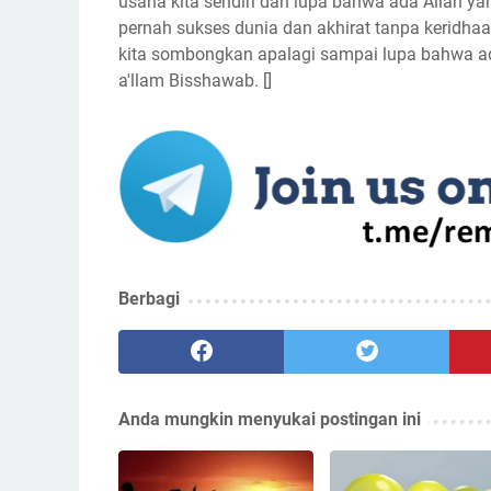
usaha kita sendiri dan lupa bahwa ada Allah ya
pernah sukses dunia dan akhirat tanpa keridhaa
kita sombongkan apalagi sampai lupa bahwa a
a'llam Bisshawab. []
Berbagi
Anda mungkin menyukai postingan ini