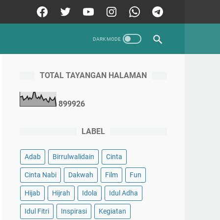
TOTAL TAYANGAN HALAMAN
8
9
9
9
2
6
LABEL
Adab
Birrulwalidain
Cinta
Cinta Nabi
Dakwah
Film
Fun
Hijab
Hijrah
Idola
Idul Adha
Idul Fitri
Inspirasi
Kegiatan