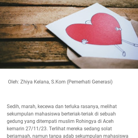
o
e
A
r
i
o
r
p
a
n
k
p
m
k
Oleh: Zhiya Kelana, S.Kom (Pemerhati Generasi)
Sedih, marah, kecewa dan terluka rasanya, melihat
sekumpulan mahasiswa berteriak-teriak di sebuah
gedung yang ditempati muslim Rohingya di Aceh
kemarin 27/11/23. Terlihat mereka sedang solat
berjamaah, namun tanpa adab sekumpulan mahasiswa