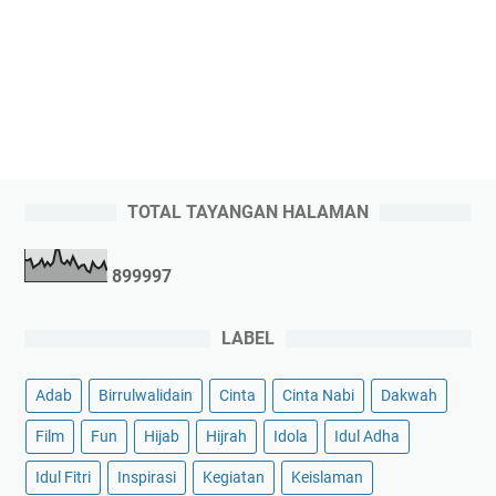
TOTAL TAYANGAN HALAMAN
8
9
9
9
9
7
LABEL
Adab
Birrulwalidain
Cinta
Cinta Nabi
Dakwah
Film
Fun
Hijab
Hijrah
Idola
Idul Adha
Idul Fitri
Inspirasi
Kegiatan
Keislaman