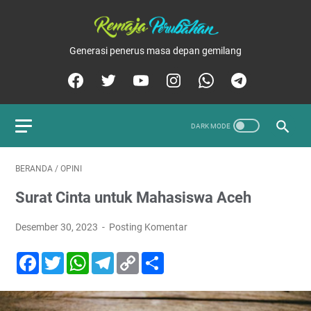
Generasi penerus masa depan gemilang
BERANDA
/
OPINI
Surat Cinta untuk Mahasiswa Aceh
Desember 30, 2023
Posting Komentar
F
T
W
T
C
S
a
w
h
e
o
h
c
i
a
l
p
a
e
t
t
e
y
r
b
t
s
g
L
e