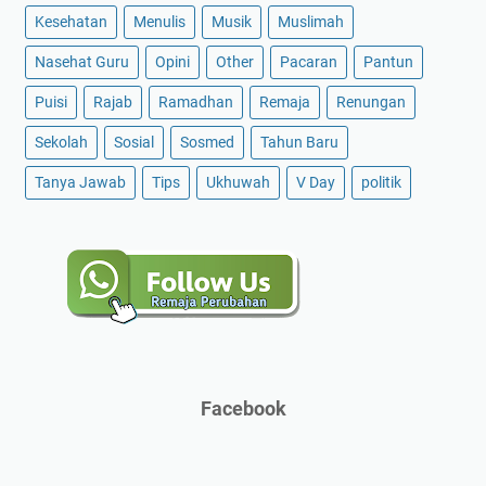
Kesehatan
Menulis
Musik
Muslimah
Nasehat Guru
Opini
Other
Pacaran
Pantun
Puisi
Rajab
Ramadhan
Remaja
Renungan
Sekolah
Sosial
Sosmed
Tahun Baru
Tanya Jawab
Tips
Ukhuwah
V Day
politik
Facebook