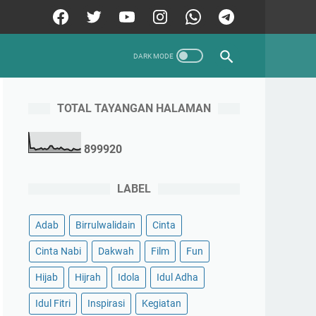
TOTAL TAYANGAN HALAMAN
8
9
9
9
2
0
LABEL
Adab
Birrulwalidain
Cinta
Cinta Nabi
Dakwah
Film
Fun
Hijab
Hijrah
Idola
Idul Adha
Idul Fitri
Inspirasi
Kegiatan