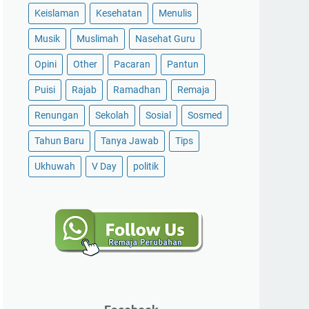
Keislaman
Kesehatan
Menulis
Musik
Muslimah
Nasehat Guru
Opini
Other
Pacaran
Pantun
Puisi
Rajab
Ramadhan
Remaja
Renungan
Sekolah
Sosial
Sosmed
Tahun Baru
Tanya Jawab
Tips
Ukhuwah
V Day
politik