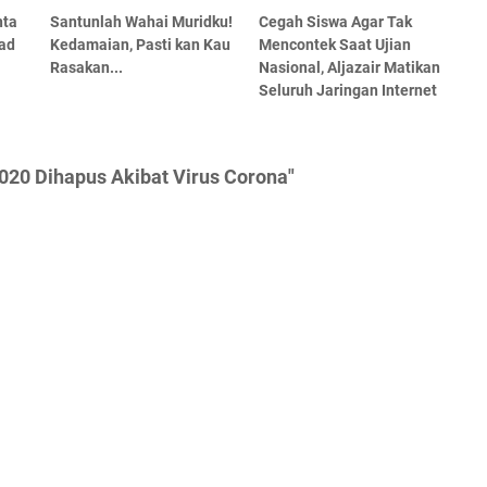
nta
Santunlah Wahai Muridku!
Cegah Siswa Agar Tak
ad
Kedamaian, Pasti kan Kau
Mencontek Saat Ujian
Rasakan...
Nasional, Aljazair Matikan
Seluruh Jaringan Internet
020 Dihapus Akibat Virus Corona"