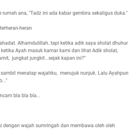
e rumah ana, "Tadz ini ada kabar gembira sekaligus duka."
terheran-heran
ahadat. Alhamdulillah..tapi ketika adik saya sholat dhuhur
, ketika Ayah masuk kamar kami dan lihat Adik sholat,
it, jungkat jungkit...sejak kapan ini?"
sambil menatap wajahku, menujuk nunjuk. Lalu Ayahpun
..."
cam bla bla bla...
agi dengan wajah sumringah dan membawa oleh oleh