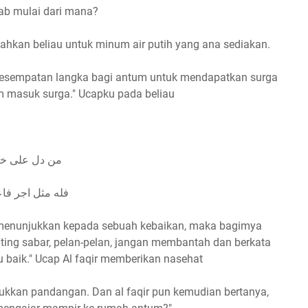
ab mulai dari mana?
ahkan beliau untuk minum air putih yang ana sediakan.
 kesempatan langka bagi antum untuk mendapatkan surga
 masuk surga." Ucapku pada beliau
من دل على خي
فله مثل اجر فاع
 menunjukkan kepada sebuah kebaikan, maka bagimya
nting sabar, pelan-pelan, jangan membantah dan berkata
u baik." Ucap Al faqir memberikan nasehat
dukkan pandangan. Dan al faqir pun kemudian bertanya,