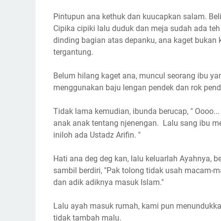
Pintupun ana kethuk dan kuucapkan salam. Be
Cipika cipiki lalu duduk dan meja sudah ada te
dinding bagian atas depanku, ana kaget bukan k
tergantung.
Belum hilang kaget ana, muncul seorang ibu y
menggunakan baju lengan pendek dan rok pend
Tidak lama kemudian, ibunda berucap, " Oooo... 
anak anak tentang njenengan. Lalu sang ibu me
iniloh ada Ustadz Arifin. "
Hati ana deg deg kan, lalu keluarlah Ayahnya,
sambil berdiri, "Pak tolong tidak usah macam-
dan adik adiknya masuk Islam."
Lalu ayah masuk rumah, kami pun menundukkan
tidak tambah malu.