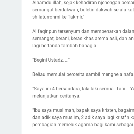
Alhamdulillah, sejak kehadiran njenengan bers
semangat berdakwah, buletin dakwah selalu kut
shilaturrohmi ke Takmir."
Al faqir pun tersenyum dan membenarkan dalam
semangat, berani, keras khas arema asli, dan a
lagi bertanda tambah bahagia.
"Begini Ustadz, ..."
Beliau memulai bercerita sambil menghela naf
"Saya ini 4 bersaudara, laki laki semua. Tapi... 
melanjutkan ceritanya.
"Ibu saya muslimah, bapak saya kristen, bagaim
dan adik saya muslim, 2 adik saya lagi krist*n
pembagian memeluk agama bagi kami sebagai 