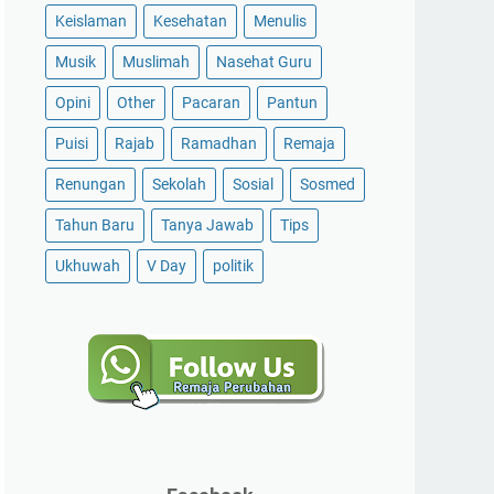
Keislaman
Kesehatan
Menulis
Musik
Muslimah
Nasehat Guru
Opini
Other
Pacaran
Pantun
Puisi
Rajab
Ramadhan
Remaja
Renungan
Sekolah
Sosial
Sosmed
Tahun Baru
Tanya Jawab
Tips
Ukhuwah
V Day
politik