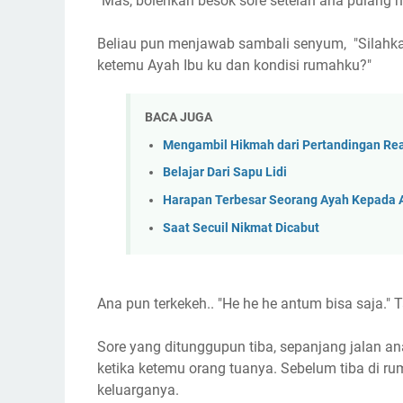
"Mas, bolehkah besok sore setelah ana pulang
Beliau pun menjawab sambali senyum, "Silahkan
ketemu Ayah Ibu ku dan kondisi rumahku?"
BACA JUGA
Mengambil Hikmah dari Pertandingan Rea
Belajar Dari Sapu Lidi
Harapan Terbesar Seorang Ayah Kepada
Saat Secuil Nikmat Dicabut
Ana pun terkekeh.. "He he he antum bisa saja."
Sore yang ditunggupun tiba, sepanjang jalan ana
ketika ketemu orang tuanya. Sebelum tiba di r
keluarganya.