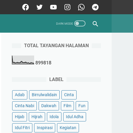
TOTAL TAYANGAN HALAMAN
8
9
9
8
1
8
LABEL
Adab
Birrulwalidain
Cinta
Cinta Nabi
Dakwah
Film
Fun
Hijab
Hijrah
Idola
Idul Adha
Idul Fitri
Inspirasi
Kegiatan