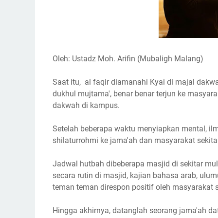
Oleh: Ustadz Moh. Arifin (Mubaligh Malang)
Saat itu, al faqir diamanahi Kyai di majal dak
dukhul mujtama', benar benar terjun ke masyarak
dakwah di kampus.
Setelah beberapa waktu menyiapkan mental, ilm
shilaturrohmi ke jama'ah dan masyarakat sekita
Jadwal hutbah dibeberapa masjid di sekitar mu
secara rutin di masjid, kajian bahasa arab, ulumu
teman teman direspon positif oleh masyarakat s
Hingga akhirnya, datanglah seorang jama'ah data