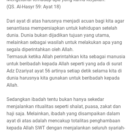
(QS. Al-Hasyr 59: Ayat 18)
Dari ayat di atas harusnya menjadi acuan bagi kita agar
senantiasa mempersiapkan untuk kehidupan setelah
dunia. Dunia bukan dijadikan tujuan yang utama,
melainkan sebagai wasilah untuk melakukan apa yang
segala diperintahkan oleh Allah.
Termasuk ketika Allah perintahkan kita sebagai manusia
untuk beribadah kepada Allah seperti yang ada di surat
Adz Dzariyat ayat 56 artinya setiap detik selama kita di
dunia harusnya kita gunakan untuk beribadah kepada
Allah.
Sedangkan ibadah tentu bukan hanya sekedar
menjalankan ritualitas seperti shalat, puasa, zakat dan
haji saja. Melainkan, ibadah yang disampaikan dalam
ayat di atas adalah mencakup totalitas penghambaan
kepada Allah SWT dengan menjalankan seluruh syariah-