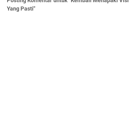
Posting Komentar untuk "Kembali Menapaki Visi
Yang Pasti"