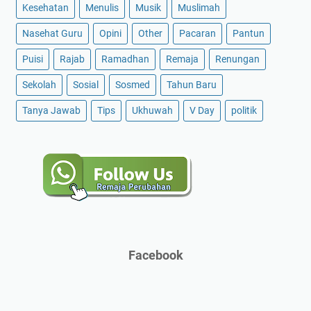
Kesehatan
Menulis
Musik
Muslimah
Nasehat Guru
Opini
Other
Pacaran
Pantun
Puisi
Rajab
Ramadhan
Remaja
Renungan
Sekolah
Sosial
Sosmed
Tahun Baru
Tanya Jawab
Tips
Ukhuwah
V Day
politik
Facebook