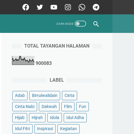
TOTAL TAYANGAN HALAMAN
9
0
0
0
8
3
LABEL
Adab
Birrulwalidain
Cinta
Cinta Nabi
Dakwah
Film
Fun
Hijab
Hijrah
Idola
Idul Adha
Idul Fitri
Inspirasi
Kegiatan