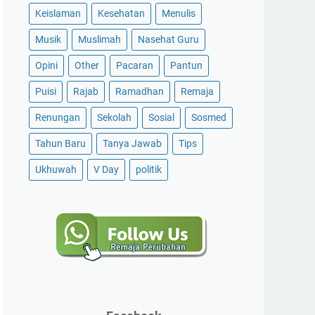
Keislaman
Kesehatan
Menulis
Musik
Muslimah
Nasehat Guru
Opini
Other
Pacaran
Pantun
Puisi
Rajab
Ramadhan
Remaja
Renungan
Sekolah
Sosial
Sosmed
Tahun Baru
Tanya Jawab
Tips
Ukhuwah
V Day
politik