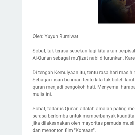
Oleh: Yuyun Rumiwati
Sobat, tak terasa sepekan lagi kita akan berp
Al-Qur'an sebagai mu'jizat nabi diturunkan. Ka
Di tengah Kemulyaan itu, tentu rasa hari masih
Sebagai insan beriman tentu kita tak boleh laru
quran menjadi pengokoh hati. Menyemai harapa
mulia ini.
Sobat, tadarus Qur'an adalah amalan paling men
serasa berlomba untuk memperbanyak kuantitas
jika dilaksanakan oleh mayoritas pemuda muslim
dan menonton film "Koreaan".