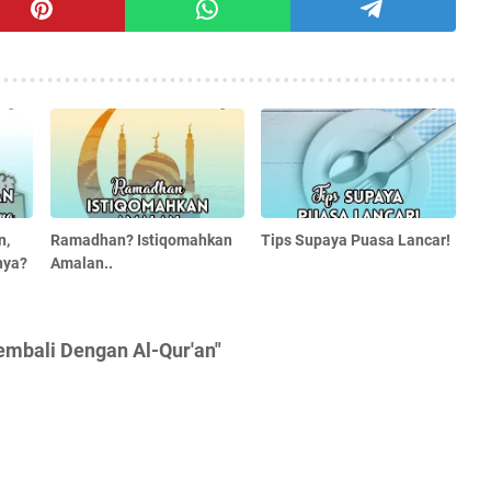
n,
Ramadhan? Istiqomahkan
Tips Supaya Puasa Lancar!
nya?
Amalan..
embali Dengan Al-Qur'an"