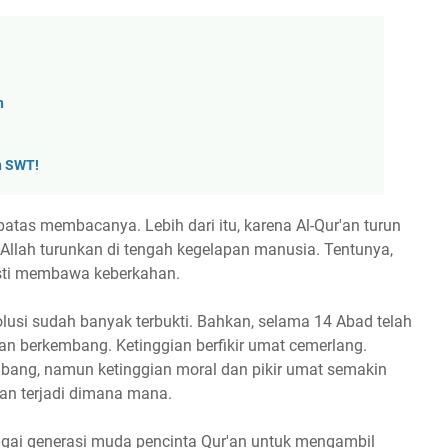
h
h SWT!
rbatas membacanya. Lebih dari itu, karena Al-Qur'an turun
 Allah turunkan di tengah kegelapan manusia. Tentunya,
pasti membawa keberkahan.
olusi sudah banyak terbukti. Bahkan, selama 14 Abad telah
n berkembang. Ketinggian berfikir umat cemerlang.
bang, namun ketinggian moral dan pikir umat semakin
ian terjadi dimana mana.
bagai generasi muda pencinta Qur'an untuk mengambil