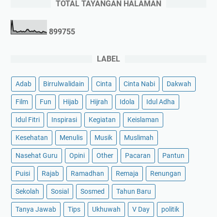
TOTAL TAYANGAN HALAMAN
8
9
9
7
5
5
LABEL
Adab
Birrulwalidain
Cinta
Cinta Nabi
Dakwah
Film
Fun
Hijab
Hijrah
Idola
Idul Adha
Idul Fitri
Inspirasi
Kegiatan
Keislaman
Kesehatan
Menulis
Musik
Muslimah
Nasehat Guru
Opini
Other
Pacaran
Pantun
Puisi
Rajab
Ramadhan
Remaja
Renungan
Sekolah
Sosial
Sosmed
Tahun Baru
Tanya Jawab
Tips
Ukhuwah
V Day
politik