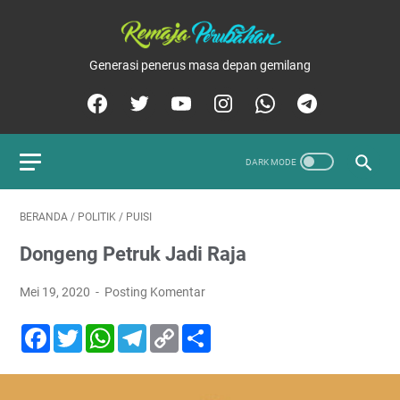
Generasi penerus masa depan gemilang
BERANDA
/
POLITIK
/
PUISI
Dongeng Petruk Jadi Raja
Mei 19, 2020
Posting Komentar
F
T
W
T
C
S
a
w
h
e
o
h
c
i
a
l
p
a
e
t
t
e
y
r
b
t
s
g
L
e