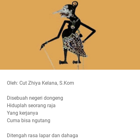
o
e
A
r
i
o
r
p
a
n
k
p
m
k
Oleh: Cut Zhiya Kelana, S.Kom
Disebuah negeri dongeng
Hiduplah seorang raja
Yang kerjanya
Cuma bisa ngutang
Ditengah rasa lapar dan dahaga