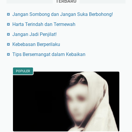
TERBARU
Jangan Sombong dan Jangan Suka Berbohong!
Harta Terindah dan Termewah
Jangan Jadi Penjilat!
Kebebasan Berperilaku
Tips Bersemangat dalam Kebaikan
POPULER