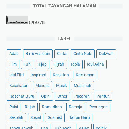
TOTAL TAYANGAN HALAMAN
8
9
9
7
7
8
LABEL
Adab
Birrulwalidain
Cinta
Cinta Nabi
Dakwah
Film
Fun
Hijab
Hijrah
Idola
Idul Adha
Idul Fitri
Inspirasi
Kegiatan
Keislaman
Kesehatan
Menulis
Musik
Muslimah
Nasehat Guru
Opini
Other
Pacaran
Pantun
Puisi
Rajab
Ramadhan
Remaja
Renungan
Sekolah
Sosial
Sosmed
Tahun Baru
Tanya Jawab
Tips
Ukhuwah
V Day
politik