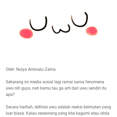
o
e
A
r
i
o
r
p
a
n
k
p
m
k
Oleh: Nulya Aminatu Zahra
Sekarang ini media sosial lagi ramai sama fenomena
uwu nih guys, nah kamu tau ga arti dari uwu sendiri itu
apa?
Secara harfiah, definisi uwu adalah reaksi keimutan yang
luar biasa. Kalau seseorang yang kita kagumi atau idola