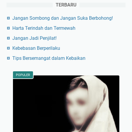
TERBARU
Jangan Sombong dan Jangan Suka Berbohong!
Harta Terindah dan Termewah
Jangan Jadi Penjilat!
Kebebasan Berperilaku
Tips Bersemangat dalam Kebaikan
POPULER