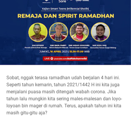
o
e
A
r
i
o
r
p
a
n
k
p
m
k
Sobat, nggak terasa ramadhan udah berjalan 4 hari ini.
Seperti tahun kemarin, tahun 2021/1442 H ini kita juga
menjalani puasa masih ditengah wabah corona. Jika
tahun lalu mungkin kita sering males-malesan dan loyo-
loyoan bin mager di rumah. Terus, apakah tahun ini kita
masih gitu-gitu aja?