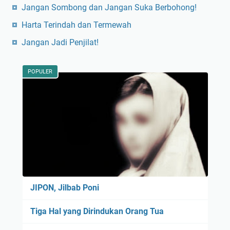
Jangan Sombong dan Jangan Suka Berbohong!
Harta Terindah dan Termewah
Jangan Jadi Penjilat!
POPULER
JIPON, Jilbab Poni
Tiga Hal yang Dirindukan Orang Tua