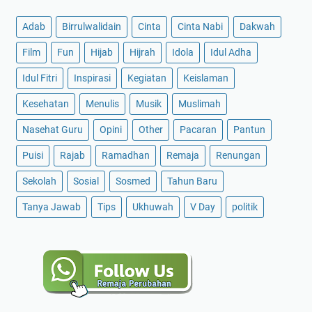
Adab
Birrulwalidain
Cinta
Cinta Nabi
Dakwah
Film
Fun
Hijab
Hijrah
Idola
Idul Adha
Idul Fitri
Inspirasi
Kegiatan
Keislaman
Kesehatan
Menulis
Musik
Muslimah
Nasehat Guru
Opini
Other
Pacaran
Pantun
Puisi
Rajab
Ramadhan
Remaja
Renungan
Sekolah
Sosial
Sosmed
Tahun Baru
Tanya Jawab
Tips
Ukhuwah
V Day
politik