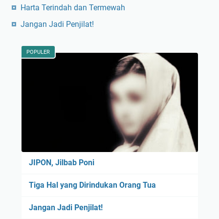
Harta Terindah dan Termewah
Jangan Jadi Penjilat!
POPULER
JIPON, Jilbab Poni
Tiga Hal yang Dirindukan Orang Tua
Jangan Jadi Penjilat!