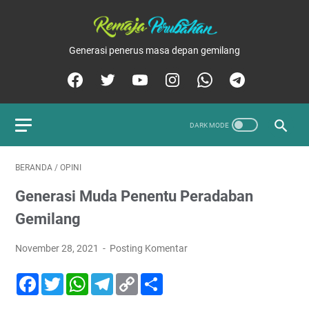
Generasi penerus masa depan gemilang
BERANDA
/
OPINI
Generasi Muda Penentu Peradaban
Gemilang
November 28, 2021
Posting Komentar
F
T
W
T
C
S
a
w
h
e
o
h
c
i
a
l
p
a