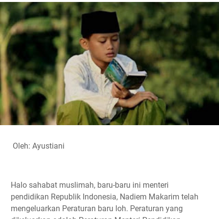
e
t
t
e
y
r
b
t
s
g
L
e
o
e
A
r
i
o
r
p
a
n
k
p
m
k
Oleh: Ayustiani
Halo sahabat muslimah, baru-baru ini menteri
pendidikan Republik Indonesia, Nadiem Makarim telah
mengeluarkan Peraturan baru loh. Peraturan yang