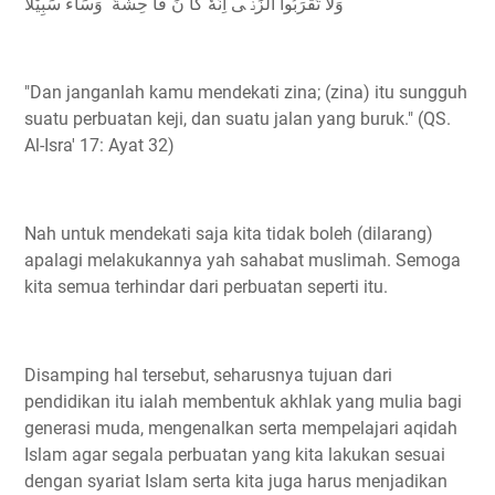
وَلَا تَقْرَبُوا الزِّنٰۤى اِنَّهٗ كَا نَ فَا حِشَةً ۗ وَسَآءَ سَبِيْلًا
"Dan janganlah kamu mendekati zina; (zina) itu sungguh
suatu perbuatan keji, dan suatu jalan yang buruk." (QS.
Al-Isra' 17: Ayat 32)
Nah untuk mendekati saja kita tidak boleh (dilarang)
apalagi melakukannya yah sahabat muslimah. Semoga
kita semua terhindar dari perbuatan seperti itu.
Disamping hal tersebut, seharusnya tujuan dari
pendidikan itu ialah membentuk akhlak yang mulia bagi
generasi muda, mengenalkan serta mempelajari aqidah
Islam agar segala perbuatan yang kita lakukan sesuai
dengan syariat Islam serta kita juga harus menjadikan