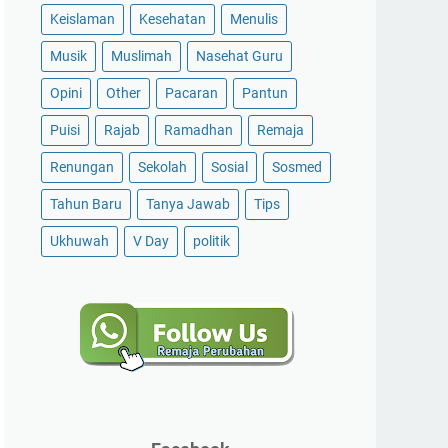
Keislaman
Kesehatan
Menulis
Musik
Muslimah
Nasehat Guru
Opini
Other
Pacaran
Pantun
Puisi
Rajab
Ramadhan
Remaja
Renungan
Sekolah
Sosial
Sosmed
Tahun Baru
Tanya Jawab
Tips
Ukhuwah
V Day
politik