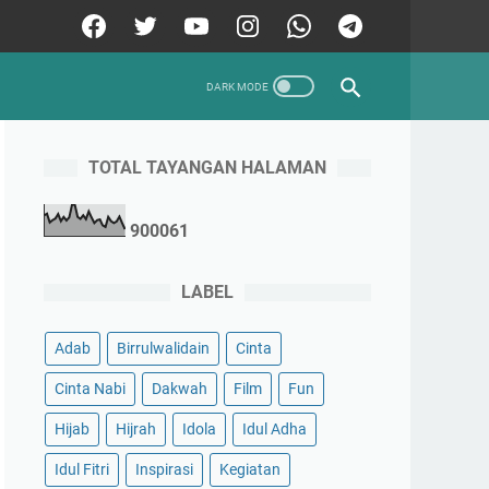
TOTAL TAYANGAN HALAMAN
9
0
0
0
6
1
LABEL
Adab
Birrulwalidain
Cinta
Cinta Nabi
Dakwah
Film
Fun
Hijab
Hijrah
Idola
Idul Adha
Idul Fitri
Inspirasi
Kegiatan