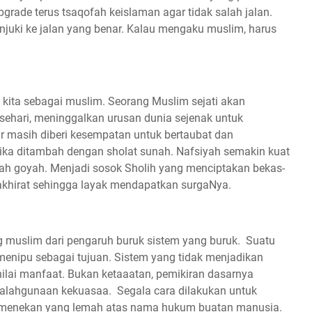
pgrade terus tsaqofah keislaman agar tidak salah jalan.
tunjuki ke jalan yang benar. Kalau mengaku muslim, harus
s kita sebagai muslim. Seorang Muslim sejati akan
 sehari, meninggalkan urusan dunia sejenak untuk
 masih diberi kesempatan untuk bertaubat dan
 jika ditambah dengan sholat sunah. Nafsiyah semakin kuat
ah goyah. Menjadi sosok Sholih yang menciptakan bekas-
 akhirat sehingga layak mendapatkan surgaNya.
g muslim dari pengaruh buruk sistem yang buruk. Suatu
enipu sebagai tujuan. Sistem yang tidak menjadikan
 nilai manfaat. Bukan ketaaatan, pemikiran dasarnya
yalahgunaan kekuasaa. Segala cara dilakukan untuk
a menekan yang lemah atas nama hukum buatan manusia.