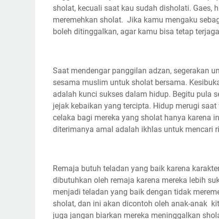
sholat, kecuali saat kau sudah disholati. Gaes, 
meremehkan sholat. Jika kamu mengaku sebagai
boleh ditinggalkan, agar kamu bisa tetap terjag
Saat mendengar panggilan adzan, segerakan un
sesama muslim untuk sholat bersama. Kesibuka
adalah kunci sukses dalam hidup. Begitu pula s
jejak kebaikan yang tercipta. Hidup merugi saa
celaka bagi mereka yang sholat hanya karena ing
diterimanya amal adalah ikhlas untuk mencari r
Remaja butuh teladan yang baik karena karakter
dibutuhkan oleh remaja karena mereka lebih su
menjadi teladan yang baik dengan tidak mereme
sholat, dan ini akan dicontoh oleh anak-anak ki
juga jangan biarkan mereka meninggalkan shola