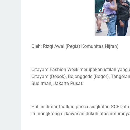
k
p
m
k
Oleh: Rizqi Awal (Pegiat Komunitas Hijrah)
Citayam Fashion Week merupakan istilah yang 
Citayam (Depok), Bojonggede (Bogor), Tangera
Sudirman, Jakarta Pusat.
Hal ini dimanfaatkan pasca singkatan SCBD itu
itu nongkrong di kawasan dukuh atas umumnya