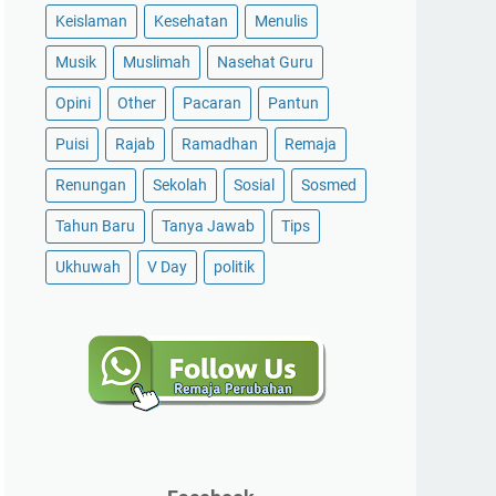
Keislaman
Kesehatan
Menulis
Musik
Muslimah
Nasehat Guru
Opini
Other
Pacaran
Pantun
Puisi
Rajab
Ramadhan
Remaja
Renungan
Sekolah
Sosial
Sosmed
Tahun Baru
Tanya Jawab
Tips
Ukhuwah
V Day
politik