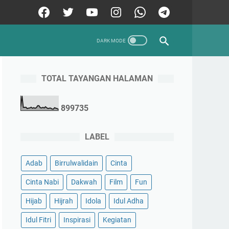
TOTAL TAYANGAN HALAMAN
8
9
9
7
3
5
LABEL
Adab
Birrulwalidain
Cinta
Cinta Nabi
Dakwah
Film
Fun
Hijab
Hijrah
Idola
Idul Adha
Idul Fitri
Inspirasi
Kegiatan