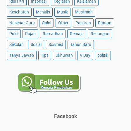
Idul Fitri
Inspirasi
Kegiatan
Keislaman
Kesehatan
Menulis
Musik
Muslimah
Nasehat Guru
Opini
Other
Pacaran
Pantun
Puisi
Rajab
Ramadhan
Remaja
Renungan
Sekolah
Sosial
Sosmed
Tahun Baru
Tanya Jawab
Tips
Ukhuwah
V Day
politik
Facebook