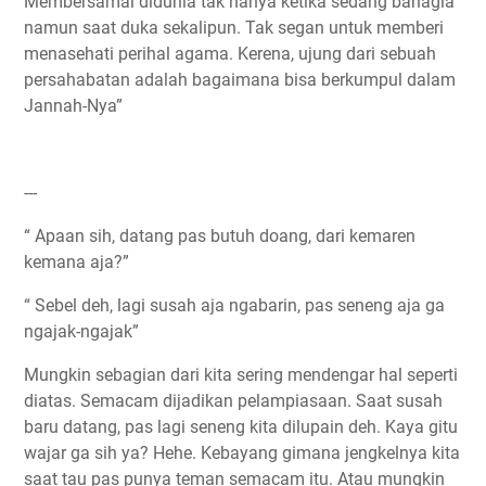
Membersamai didunia tak hanya ketika sedang bahagia
namun saat duka sekalipun. Tak segan untuk memberi
menasehati perihal agama. Kerena, ujung dari sebuah
persahabatan adalah bagaimana bisa berkumpul dalam
Jannah-Nya”
---
“ Apaan sih, datang pas butuh doang, dari kemaren
kemana aja?”
“ Sebel deh, lagi susah aja ngabarin, pas seneng aja ga
ngajak-ngajak”
Mungkin sebagian dari kita sering mendengar hal seperti
diatas. Semacam dijadikan pelampiasaan. Saat susah
baru datang, pas lagi seneng kita dilupain deh. Kaya gitu
wajar ga sih ya? Hehe. Kebayang gimana jengkelnya kita
saat tau pas punya teman semacam itu. Atau mungkin