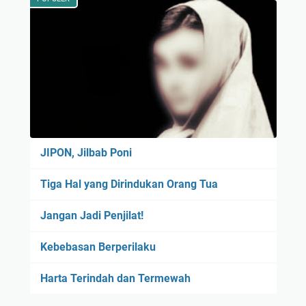
JIPON, Jilbab Poni
Tiga Hal yang Dirindukan Orang Tua
Jangan Jadi Penjilat!
Kebebasan Berperilaku
Harta Terindah dan Termewah