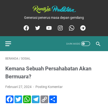
Generasi penerus masa depan gemilang
BERANDA
/
SOSIAL
Kemana Sebuah Persahabatan Akan
Bermuara?
Februari 27, 2024
Posting Komentar
F
T
W
T
C
S
a
w
h
e
o
h
c
i
a
l
p
a