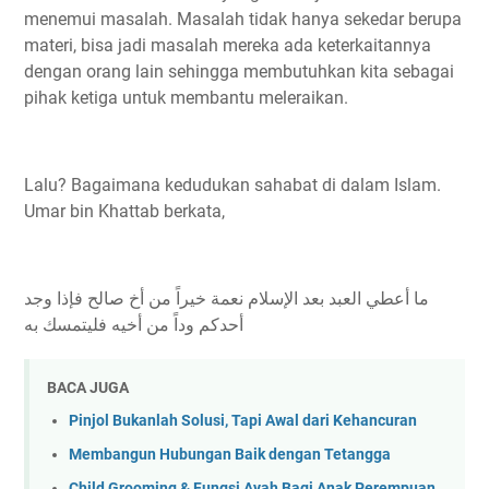
menemui masalah. Masalah tidak hanya sekedar berupa
materi, bisa jadi masalah mereka ada keterkaitannya
dengan orang lain sehingga membutuhkan kita sebagai
pihak ketiga untuk membantu meleraikan.
Lalu? Bagaimana kedudukan sahabat di dalam Islam.
Umar bin Khattab berkata,
ما أعطي العبد بعد الإسلام نعمة خيراً من أخ صالح فإذا وجد
أحدكم وداً من أخيه فليتمسك به
BACA JUGA
Pinjol Bukanlah Solusi, Tapi Awal dari Kehancuran
Membangun Hubungan Baik dengan Tetangga
Child Grooming & Fungsi Ayah Bagi Anak Perempuan