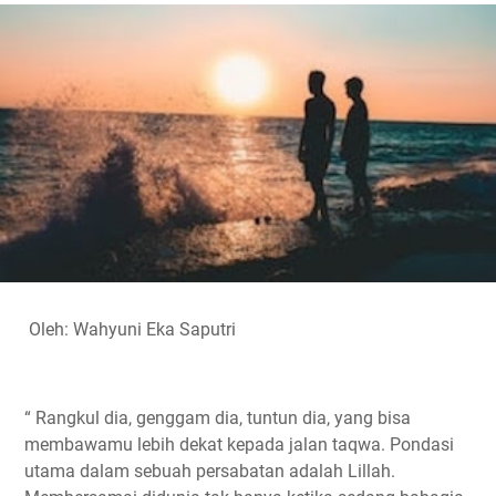
e
t
t
e
y
r
b
t
s
g
L
e
o
e
A
r
i
o
r
p
a
n
k
p
m
k
Oleh: Wahyuni Eka Saputri
“ Rangkul dia, genggam dia, tuntun dia, yang bisa
membawamu lebih dekat kepada jalan taqwa. Pondasi
utama dalam sebuah persabatan adalah Lillah.