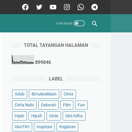
TOTAL TAYANGAN HALAMAN
8
9
9
8
4
6
LABEL
Adab
Birrulwalidain
Cinta
Cinta Nabi
Dakwah
Film
Fun
Hijab
Hijrah
Idola
Idul Adha
Idul Fitri
Inspirasi
Kegiatan