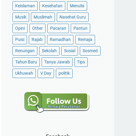
Keislaman
Kesehatan
Menulis
Musik
Muslimah
Nasehat Guru
Opini
Other
Pacaran
Pantun
Puisi
Rajab
Ramadhan
Remaja
Renungan
Sekolah
Sosial
Sosmed
Tahun Baru
Tanya Jawab
Tips
Ukhuwah
V Day
politik