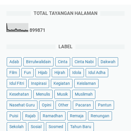
TOTAL TAYANGAN HALAMAN
8
9
9
8
7
1
LABEL
Adab
Birrulwalidain
Cinta
Cinta Nabi
Dakwah
Film
Fun
Hijab
Hijrah
Idola
Idul Adha
Idul Fitri
Inspirasi
Kegiatan
Keislaman
Kesehatan
Menulis
Musik
Muslimah
Nasehat Guru
Opini
Other
Pacaran
Pantun
Puisi
Rajab
Ramadhan
Remaja
Renungan
Sekolah
Sosial
Sosmed
Tahun Baru