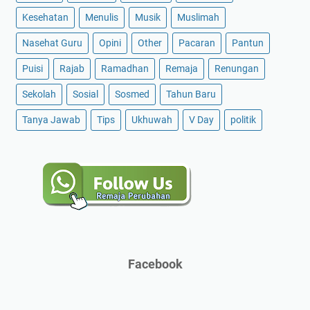
Kesehatan
Menulis
Musik
Muslimah
Nasehat Guru
Opini
Other
Pacaran
Pantun
Puisi
Rajab
Ramadhan
Remaja
Renungan
Sekolah
Sosial
Sosmed
Tahun Baru
Tanya Jawab
Tips
Ukhuwah
V Day
politik
Facebook