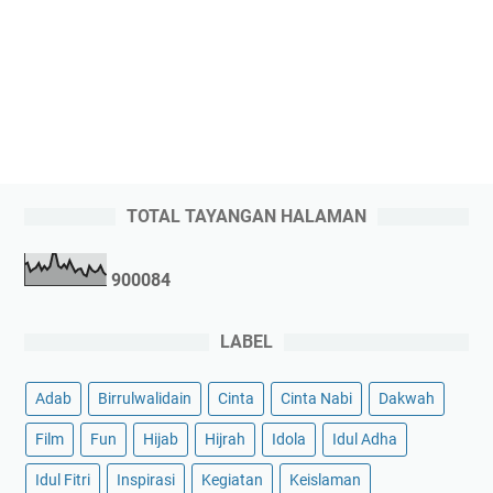
TOTAL TAYANGAN HALAMAN
9
0
0
0
8
4
LABEL
Adab
Birrulwalidain
Cinta
Cinta Nabi
Dakwah
Film
Fun
Hijab
Hijrah
Idola
Idul Adha
Idul Fitri
Inspirasi
Kegiatan
Keislaman