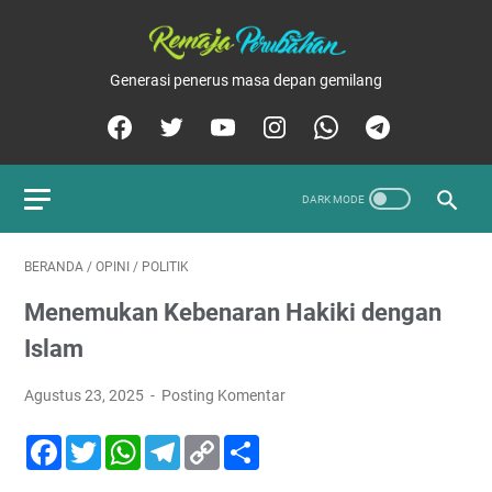
Generasi penerus masa depan gemilang
BERANDA
/
OPINI
/
POLITIK
Menemukan Kebenaran Hakiki dengan
Islam
Agustus 23, 2025
Posting Komentar
F
T
W
T
C
S
a
w
h
e
o
h
c
i
a
l
p
a